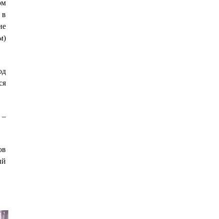
ом
 в
ие
м)
од
ся
 –
ов
ый