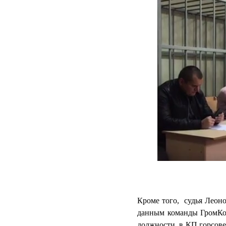
Кроме того, судья Леоно
данным команды ГромКо
должности в КП горсовет