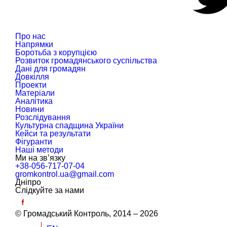
Про нас
Напрямки
Боротьба з корупцією
Розвиток громадянського суспільства
Дані для громадян
Довкілля
Проекти
Матеріали
Аналітика
Новини
Розслідування
Культурна спадщина України
Кейси та результати
Фігуранти
Наші методи
Ми на зв’язку
+38-056-717-07-04
gromkontrol.ua@gmail.com
Дніпро
Слiдкуйте за нами
© Громадський Контроль, 2014 – 2026