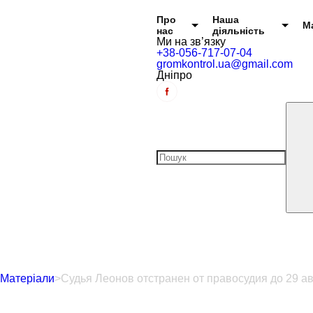
Головне меню
Про
Наша
М
нас
діяльність
Ми на зв’язку
+38-056-717-07-04
gromkontrol.ua@gmail.com
Дніпро
Матеріали
>
Судья Леонов отстранен от правосудия до 29 ав