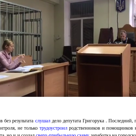
в без результата
слушал
дело депутата Григорука . Последний, 
нтроля, не только
трудоустроил
родственников и помощников 
а, но и и создал
сверх-прибыльную схему
заработка на городск