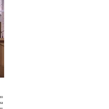
по
на
их