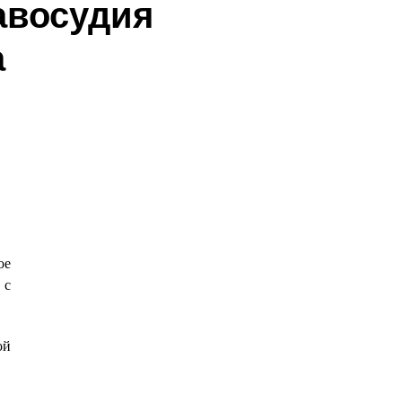
авосудия
а
ое
 с
ой