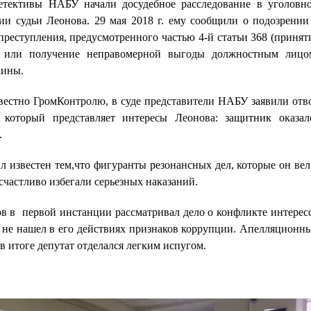
тективы НАБУ начали досудебное расследование в уголовн
ии судьи Леонова. 29 мая 2018 г. ему сообщили о подозрении
реступления, предусмотренного частью 4-й статьи 368 (принят
е или получение неправомерной выгоды должностным лицо
аины.
звестно ГромКонтролю, в суде представители НАБУ заявили отв
, который представляет интересы Леонова: защитник оказал
.
 известен тем,что фигуранты резонансных дел, которые он вел
счастливо избегали серьезных наказаний.
ов в первой инстанции рассматривал дело о конфликте интерес
и не нашел в его действиях признаков коррупции. Апелляционн
в итоге депутат отделался легким испугом.