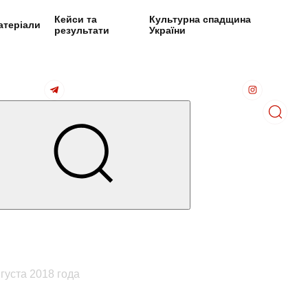
Кейси та
Культурна спадщина
атеріали
результати
України
густа 2018 года