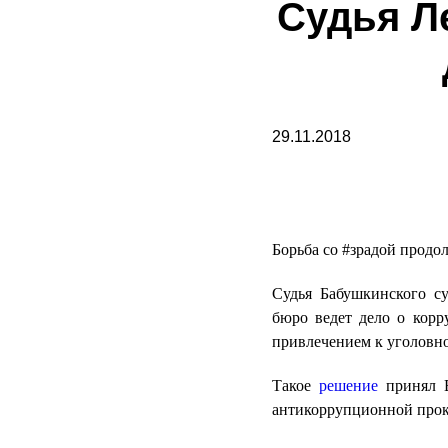
Судья Л
29.11.2018
Борьба со #зрадой продол
Судья Бабушкинского с
бюро ведет дело о корру
привлечением к уголовн
Такое
решение
принял В
антикоррупционной прок