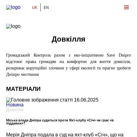
UK
EN
Громадський Контроль
Довкілля
Громадський Контроль разом з еко-ініціативою Save Dnipro
відстоює права громадян на комфортне для життя довкілля,
розкриває корупційні злочини у сфері екології та прагне зробите
Дніпро чистішим
МАТЕРІАЛИ
16.06.2025
Новина
Довкілля
Міська влада Дніпра судиться проти Яхт-клубу «Січ» чи грає «в
піддавки»?
Мерія Дніпра подала в суд на яхт-клуб «Січ», що на