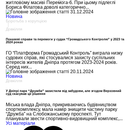
житловому масиві Перемога-6. При цьому підлеглі
Бориса Філатова доволі категорично...
31.12.2024
Новина
Боротьба з корупцією
Довкілля
Показові справи та перемоги у судах “Громадського Контролю” у 2023 та
2024 роках
ГО “Платформа Громадський Контроль” виграла низку
судових справ, які стосувалися захисту суспільних
інтересів жителів Дніпра протягом 2023-2024 років.
Серед них...
20.11.2024
Новина
Довкілля
У Дніпрі парк “Дружби” захистили від забудови, але згодом Верховний
суд скасував це рішення
Міська влада Дніпра, прикриваючись будівництвом
спорткомплексу, мала намір знищити частину парку
“Дружба” на Слобожанському проспекті. Тут
планували звести спортивно-видовищний комплекс,...
Усi матерiали