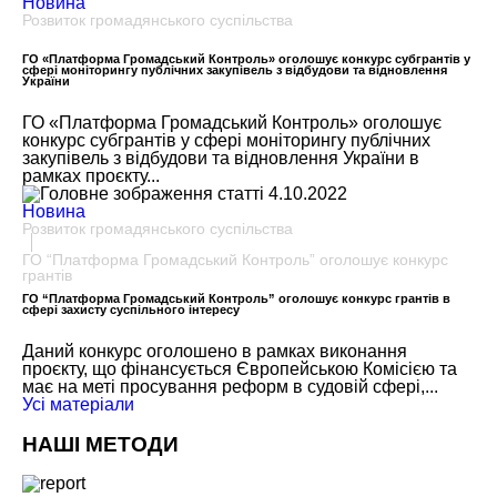
Новина
Розвиток громадянського суспільства
ГО «Платформа Громадський Контроль» оголошує конкурс субгрантів у
сфері моніторингу публічних закупівель з відбудови та відновлення
України
ГО «Платформа Громадський Контроль» оголошує
конкурс субгрантів у сфері моніторингу публічних
закупівель з відбудови та відновлення України в
рамках проєкту...
4.10.2022
Новина
Розвиток громадянського суспільства
ГО “Платформа Громадський Контроль” оголошує конкурс
грантів
ГО “Платформа Громадський Контроль” оголошує конкурс грантів в
сфері захисту суспільного інтересу
Даний конкурс оголошено в рамках виконання
проєкту, що фінансується Європейською Комісією та
має на меті просування реформ в судовій сфері,...
Усi матерiали
НАШІ МЕТОДИ