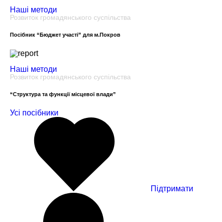
Наші методи
Розвиток громадянського суспільства
Посібник “Бюджет участі” для м.Покров
Наші методи
Розвиток громадянського суспільства
“Структура та функції місцевої влади”
Усі посібники
Пiдтримати