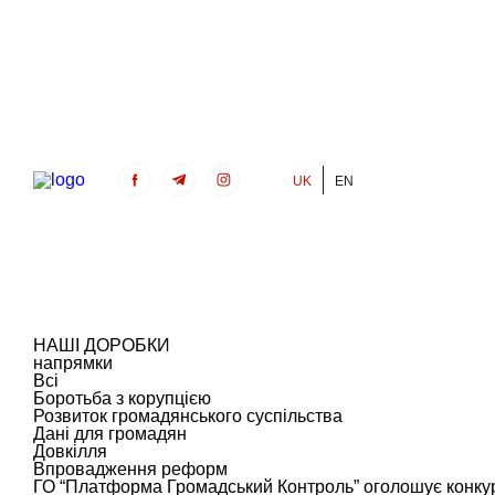
UK
EN
Громадський Контроль
НАШІ ДОРОБКИ
напрямки
Всі
Боротьба з корупцією
Розвиток громадянського суспільства
Дані для громадян
Довкілля
Впровадження реформ
ГО “Платформа Громадський Контроль” оголошує конкур