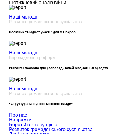
Щотижневий аналіз війни
Наші методи
Розвиток громадянського суспільства
Посібник “Бюджет участі” для м.Покров
Наші методи
Впровадження реформ
Prozorro: пособие для распорядителей бюджетных средств
Наші методи
Розвиток громадянського суспільства
“Структура та функції місцевої влади”
Про нас
Напрямки
Боротьба з корупцією
Розвиток громадянського суспільства