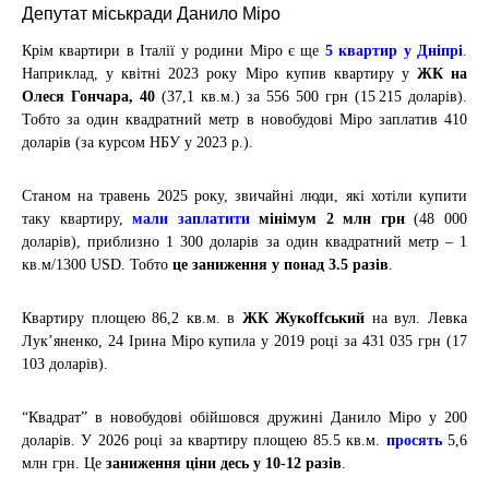
Депутат міськради Данило Міро
Крім квартири в Італії у родини Міро є ще
5 квартир у Дніпрі
.
Наприклад, у квітні 2023 року Міро купив квартиру у
ЖК на
Олеся Гончара, 40
(
37,1
кв.м.) за
556 500
грн (15 215 доларів).
Тобто за один квадратний метр в новобудові Міро заплатив 410
доларів (за курсом НБУ у 2023 р.).
Станом на травень 2025 року, звичайні люди, які хотіли купити
таку квартиру,
мали заплатити
мінімум 2 млн грн
(48 000
доларів), приблизно 1 300 доларів за один квадратний метр – 1
кв.м/1300 USD. Тобто
це заниження у понад 3.5 разів
.
Квартиру площею 86,2 кв.м. в
ЖК Жукоffський
на вул. Левка
Лук’яненко, 24 Ірина Міро купила у 2019 році за 431 035 грн (17
103 доларів).
“Квадрат” в новобудові обійшовся дружині Данило Міро у 200
доларів. У 2026 році за квартиру площею 85.5 кв.м.
просять
5,6
млн грн. Це
заниження ціни десь у 10-12 разів
.