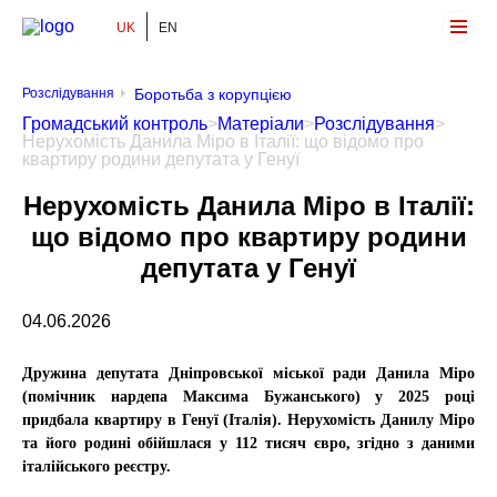
UK
EN
Громадський Контроль
Розслідування
Боротьба з корупцією
Громадський контроль
>
Матеріали
>
Розслідування
>
Нерухомість Данила Міро в Італії: що відомо про
квартиру родини депутата у Генуї
Нерухомість Данила Міро в Італії:
що відомо про квартиру родини
депутата у Генуї
04.06.2026
Дружина депутата Дніпровської міської ради Данила Міро
(помічник нардепа Максима Бужанського) у 2025 році
придбала квартиру в Генуї (Італія). Нерухомість Данилу Міро
та його родині обійшлася у 112 тисяч євро, згідно з даними
італійського реєстру.