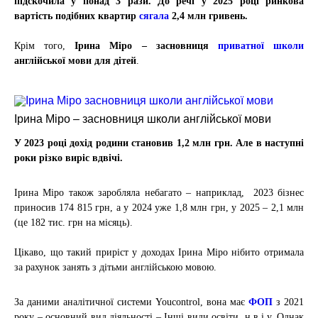
підскочила у понад 3 рази. До речі у 2025 році ринкова
вартість подібних квартир
сягала
2,4 млн гривень
.
Крім того,
Ірина Міро – засновниця
приватної школи
англійської мови для дітей
.
Ірина Міро – засновниця школи англійської мови
У 2023 році дохід родини становив 1,2 млн грн. Але в наступні
роки різко виріс вдвічі.
Ірина Міро також заробляла небагато – наприклад, 2023 бізнес
приносив 174 815 грн, а у 2024 уже 1,8 млн грн, у 2025 – 2,1 млн
(це 182 тис. грн на місяць).
Цікаво, що такий приріст у доходах
Ірина Міро нібито отримала
за рахунок занять з дітьми англійською мовою.
За даними аналітичної системи Youcontrol, вона має
ФОП
з 2021
року – основний вид діяльності –
Інші види освіти, н.в.і.у.
Однак