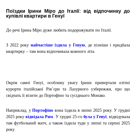
Поїздки Ірини Міро до Італії: від відпочинку до
купівлі квартири в Генуї
До речі Ірина Міро дуже любить подорожувати по Італії
.
З 2022 року
найчастіше їздила у Геную
, де пізніше і придбала
квартирку – там вона відпочивала кожного літа.
Окрім самої Генуї, особливу увагу Ірини привертали елітні
курорти італійської Рів’єри та Лазурного узбережжя, про що
свідчать її візити до Портофіно та сусіднього Монако.
Наприклад, у
Портофіно
вона їздила в липні 2025 року. У грудні
2025 року
відвідала Рим
. У грудні 25-го
була у Генуї
, відвідувала
там футбольний матч, а також їздила туди у
липні
та
серпні
2025
року.