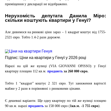
приміщення у декларації не відображено.
Нерухомість депутата Данила Міро:
скільки коштують квартири у Генуї?
Але дивимося на ринкові ціни зараз – 1 квадрат коштує від 1755-
2321 євро. Тобто 1.4-2 рази дорожче.
Підпис: Ціни на квартири у Генуї у 2026 році
Наразі на цій же вулиці (VIA GIOVANNI OPISSO) у Генуї
квартиру площею 112 кв.м.
продають
за
260 000
євро.
Тобто 1 “квадрат” коштує 2 321 євро. Тут заниження вартості
майже у 2 рази в порівнянні з ринковими цінами.
Є дешевші варіанти. Ще одну квартиру по тій же вулиці площею
90 кв.м. наразі
продають
за
158 000
євро (
1кв.м. -1 755 євро
).