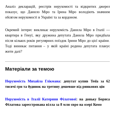
Аналіз декларацій, реєстрів нерухомості та відкритих джерел
показує, що Данило Міро та Ірина Міро володіють значним
обсягом нерухомості в Україні та за кордоном.
Окремий інтерес викликає нерухомість Данила Міро в Італії —
квартира в Генуї, яку дружина депутата Данила Міро придбала
після кількох років регулярних поїздок Ірини Міро до цієї країни.
Тоді виникає питання – у якій країні родина депутата планує
жити далі?
Матеріали за темою
Нерухомість Михайла Глікмана
: депутат купив Tesla за 62
тисячі грн та будинок на третину дешевше від ринкових цін
Нерухомість в Італії Катерини Філатової
: на доньку Бориса
Філатова зареєстрована вілла за 8 млн євро на озері Комо