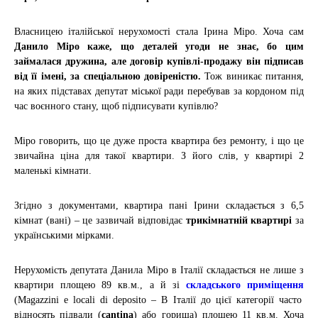
Власницею італійської нерухомості стала Ірина Міро. Хоча сам
Данило Міро каже, що деталей угоди не знає, бо цим
займалася дружина, але договір купівлі-продажу він підписав
від її імені, за спеціальною довіреністю.
Тож виникає питання,
на яких підставах депутат міської ради перебував за кордоном під
час воєнного стану, щоб підписувати купівлю?
Міро говорить, що це дуже проста квартира без ремонту, і що це
звичайна ціна для такої квартири. З його слів, у квартирі 2
маленькі кімнати.
Згідно з документами, квартира пані Ірини складається з 6,5
кімнат (вані) – це зазвичай відповідає
трикімнатній квартирі
за
українськими мірками.
Нерухомість депутата Данила Міро в Італії складається не лише з
квартири площею 89 кв.м., а й зі
складського приміщення
(Magazzini e locali di deposito – В Італії до цієї категорії часто
відносять підвали (
cantina
) або горища) площею 11 кв.м. Хоча