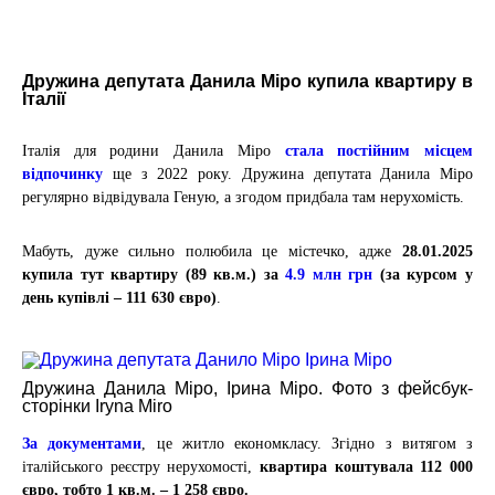
Дружина депутата Данила Міро купила квартиру в
Італії
Італія для родини Данила Міро
стала постійним місцем
відпочинку
ще з 2022 року. Дружина депутата Данила Міро
регулярно відвідувала Геную, а згодом придбала там нерухомість.
Мабуть, дуже сильно полюбила це містечко, адже
28.01.2025
купила тут квартиру (89 кв.м.) за
4.9 млн грн
(за курсом у
день купівлі –
111 630
євро)
.
Дружина Данила Міро, Ірина Міро. Фото з фейсбук-
сторінки Iryna Miro
За документами
, це житло економкласу. Згідно з витягом з
італійського реєстру нерухомості,
квартира коштувала
112 000
євро, тобто 1 кв.м. – 1 258 євро.