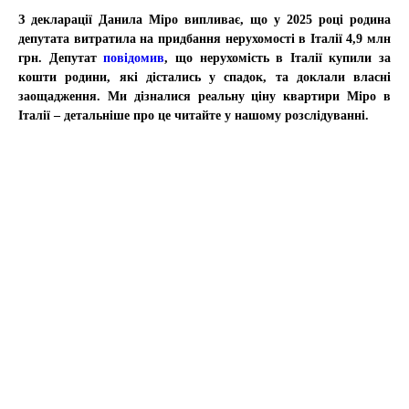
З декларації Данила Міро випливає, що у 2025 році родина
депутата витратила на придбання нерухомості в Італії 4,9 млн
грн. Депутат
повідомив
, що нерухомість в Італії купили за
кошти родини, які дістались у спадок, та доклали власні
заощадження. Ми дізналися реальну ціну квартири Міро в
Італії – детальніше про це читайте у нашому розслідуванні.