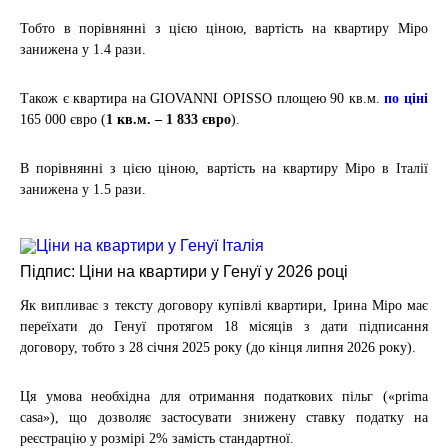
Тобто в порівнянні з цією ціною, вартість на квартиру Міро
занижена у 1.4 рази.
Також є квартира на
GIOVANNI OPISSO площею
90 кв.м.
по ціні
165 000
євро (
1 кв.м. – 1 833 євро
).
В
порівнянні з цією ціною, вартість на квартиру Міро в Італії
занижена у 1.5 рази.
Підпис: Ціни на квартири у Генуї у 2026 році
Як випливає з
тексту договору
купівлі квартири, Ірина Міро має
переїхати до Генуї протягом 18 місяців з дати підписання
договору, тобто з 28 січня 2025 року (до кінця липня 2026 року).
Ця умова необхідна для отримання податкових пільг («prima
casa»), що дозволяє застосувати знижену ставку податку на
реєстрацію у розмірі 2% замість стандартної.