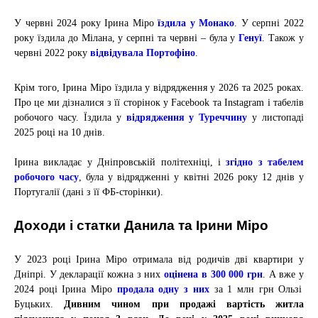
У червні 2024 року Ірина Міро
їздила у Монако
. У серпні 2022
року
їздила
до Мілана, у серпні та
червні
– була у
Генуї
. Також у
червні 2022 року
відвідувала Портофіно
.
Крім того, Ірина Міро їздила у відрядження у 2026 та 2025 роках.
Про це ми дізналися з її сторінок у Facebook та Instagram і табелів
робочого часу. Їздила у
відрядження у Туреччину
у листопаді
2025 році на 10 днів
.
Ірина викладає у Дніпровській політехніці, і
згідно з табелем
робочого часу
, була у відрядженні у квітні 2026 року 12 днів у
Португалії (дані з її ФБ-сторінки).
Доходи і статки Данила та Ірини Міро
У 2023 році Ірина Міро отримала від родичів дві квартири у
Дніпрі. У декларації кожна з них
оцінена в 300 000 грн
. А вже у
2024 році Ірина Міро
продала одну з них
за 1 млн грн Ользі
Буцьких.
Дивним чином при продажі вартість житла