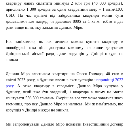
квартиру мають сплатити мінімум 2 млн грн (48 000 доларів),
приблизно 1 300 доларів за один квадратний метр – 1 кв.м
/1300
USD. На час купівлі від забудовника квартири могли бути
дешевшими але навряд чи дешевше 800$ за 1 кв.м, тобто в два
рази вище ціни, яку заплатив Данило Міро.
Нас зацікавило, як так дешево можна купити квартиру в
новобудові: така ціна доступна кожному чи лише депутатам
Дніпровської міської ради, адже корупція у Дніпрі нікуди не
зникла.
Данило Міро власником квартири на Олеся Гончара, 40 став в
квітні 2023 року, а будинок ввели в експлуатацію
наприкінці 2022
року
. А отже квартиру в середмісті Данило Міро купував у
будинку, який вже був зведений, і квартира в якому не могла
коштувати 556 500 гривень. Скоріш за все тут може ховатися якась
таємниця, про яку Данило Міро не написав. Ми ж памʼятаємо, що
корупція у Дніпрі нікуди не зникла.
Ми запропонували Данило Міро показати Інвестиційний договір