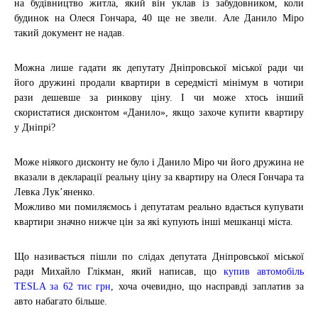
на будівництво житла, який він уклав із забудовником, коли
будинок на Олеся Гончара, 40 ще не звели. Але Данило Міро
такий документ не надав.
Можна лише гадати як депутату Дніпровської міської ради чи
його дружині продали квартири в середмісті мінімум в чотири
рази дешевше за ринкову ціну. І чи може хтось інший
скористатися дисконтом «Данило», якщо захоче купити квартиру
у Дніпрі?
Може ніякого дисконту не було і Данило Міро чи його дружина не
вказали в декларації реальну ціну за квартиру на Олеся Гончара та
Левка Лук’яненко.
Можливо ми помиляємось і депутатам реально вдається купувати
квартири значно нижче цін за які купують інші мешканці міста.
Що називається пішли по слідах депутата Дніпровської міської
ради Михайло Глікман, який написав, що
купив автомобіль
TESLA за 62 тис грн
, хоча очевидно, що насправді заплатив за
авто набагато більше.