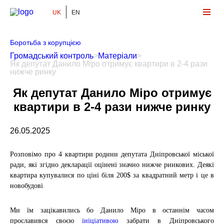
UK
EN
Громадський Контроль
Боротьба з корупцією
Громадський контроль
>
Матеріали
>
Як депутат Данило Міро отримує квартири в 2-4 рази
нижче ринку
Як депутат Данило Міро отримує
квартири в 2-4 рази нижче ринку
26.05.2025
Розповімо про 4 квартири родини депутата Дніпровської міської
ради, які згідно декларації оцінені значно нижче ринкових. Деякі
квартира купувалися по ціні біля 200$ за квадратний метр і це в
новобудові
Ми їм зацікавились бо Данило Міро в останнім часом
прославився своєю
ініціативою
забрати в Дніпровського