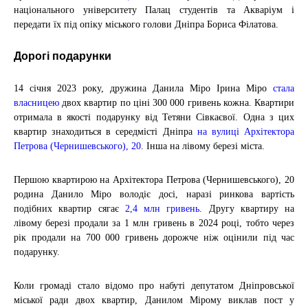
національного університету Палац студентів та Акваріум і
передати їх під опіку міського голови Дніпра Бориса Філатова.
Дорогі подарунки
14 січня 2023 року, дружина Данила Міро Ірина Міро
стала
власницею
двох квартир по ціні 300 000 гривень кожна. Квартири
отримала в якості подарунку від Тетяни Сівкаєвої. Одна з цих
квартир знаходиться в середмісті Дніпра
на вулиці Архітектора
Петрова (Чернишевського), 20
. Інша на лівому березі міста.
Першою квартирою на Архітектора Петрова (Чернишевського), 20
родина Данило Міро володіє досі, наразі ринкова вартість
подібних квартир сягає
2,4 млн гривень
. Другу квартиру на
лівому березі продали за 1 млн гривень в 2024 році, тобто через
рік продали на 700 000 гривень дорожче ніж оцінили під час
подарунку.
Коли громаді стало відомо про набуті депутатом Дніпровської
міської ради двох квартир, Данилом Мірому виклав пост у