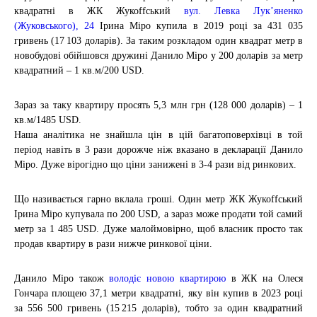
квадратні
в ЖК Жукоffський
вул. Левка Лук’яненко
(Жуковського), 24
Ірина Міро купила в 2019 році за 431 035
гривень (17 103 доларів). За таким розкладом один квадрат метр в
новобудові обійшовся дружині Данило Міро у 200 доларів за метр
квадратний – 1 кв.м
/200 USD.
Зараз за таку квартиру просять 5,3 млн грн (128 000 доларів) – 1
кв.м
/1485 USD.
Наша аналітика не знайшла цін в цій багатоповерхівці в той
період навіть в 3 рази дорожче ніж вказано в декларації Данило
Міро. Дуже вірогідно що ціни занижені в 3-4 рази від ринкових.
Що називається гарно вклала гроші. Один метр ЖК Жукоffський
Ірина Міро купувала по 200 USD, а зараз може продати той самий
метр за 1 485 USD. Дуже малоймовірно, щоб власник просто так
продав квартиру в рази нижче ринкової ціни.
Данило Міро також
володіє новою квартирою
в ЖК на Олеся
Гончара площею 37,1 метри квадратні
, яку він купив в 2023 році
за 556 500 гривень (15 215 доларів), тобто за один квадратний