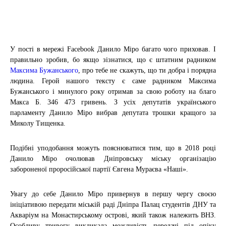
У пості в мережі Facebook Данило Міро багато чого приховав. І
правильно зробив, бо якщо зізнатися, що є штатним радником
Максима Бужанського
, про тебе не скажуть, що ти добра і порядна
людина. Герой нашого тексту є саме радником Максима
Бужанського і минулого року отримав за свою роботу на благо
Макса Б. 346 473 гривень. З усіх депутатів українського
парламенту Данило Міро вибрав депутата трошки кращого за
Миколу Тищенка.
Подібні уподобання можуть пояснюватися тим, що в 2018 році
Данило Міро очолював Дніпровську міську організацію
забороненої проросійської партії Євгена Мураєва «Наші».
Увагу до себе Данило Міро привернув в першу чергу своєю
ініціативою передати міській раді Дніпра Палац студентів ДНУ та
Акваріум на Монастирському острові, який також належить ВНЗ.
Особливу тривогу викликала можливість передачі під опіку