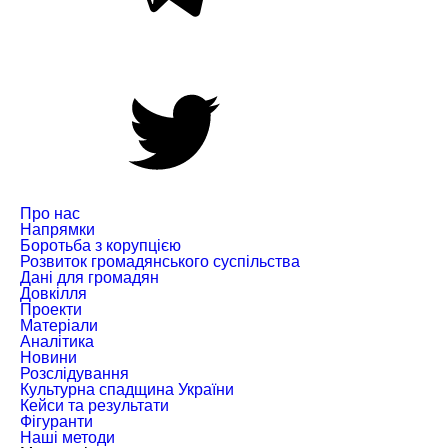
Про нас
Напрямки
Боротьба з корупцією
Розвиток громадянського суспільства
Дані для громадян
Довкілля
Проекти
Матеріали
Аналітика
Новини
Розслідування
Культурна спадщина України
Кейси та результати
Фігуранти
Наші методи