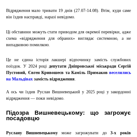
Відрядження мало тривати
19 днів (27.07-14.08). Втім, куди саме
він їздив насправді, наразі невідомо.
Ці обставини можуть стати приводом для окремої перевірки, адже
схема «відрядження для обраних» виглядає системною, а не
випадковою помилкою.
Це не єдина історія лакшері відпочинку замість службових
поїздок. У 2024 році
депутати Дніпровської міськради Сергій
Пустовий, Євген Кривошеєв та Каміль Примаков
веселились
на Мальдівах
замість відрядження
.
А ось чи їздив Руслан Вишневецький у 2025 році у закордонні
відрядження — поки невідомо.
Підозра Вишневецькому: що загрожує
посадовцю
Руслану Вишневецькому
може загрожувати до
3-х років