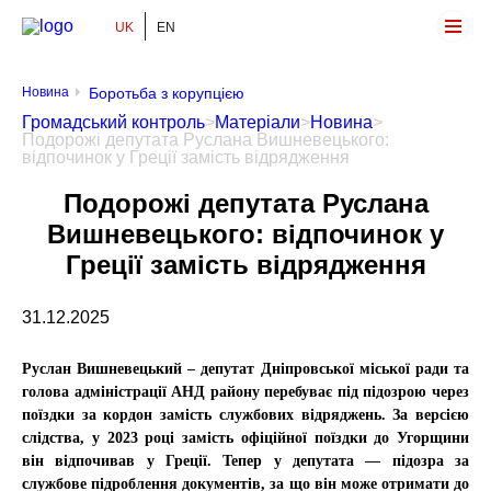
UK
EN
Громадський Контроль
Новина
Боротьба з корупцією
Громадський контроль
>
Матеріали
>
Новина
>
Подорожі депутата Руслана Вишневецького:
відпочинок у Греції замість відрядження
Подорожі депутата Руслана
Вишневецького: відпочинок у
Греції замість відрядження
31.12.2025
Руслан Вишневецький – депутат Дніпровської міської ради та
голова адміністрації АНД району перебуває під підозрою через
поїздки за кордон замість службових відряджень. З
а версією
слідства, у
2023 році замість офіційної поїздки до Угорщини
він відпочивав у Греції.
Тепер у депутата — підозра за
службове підроблення документів, за що він може отримати до