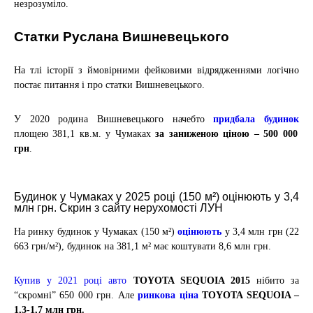
незрозуміло.
Статки Руслана Вишневецького
На тлі історії з ймовірними фейковими відрядженнями логічно
постає питання і про
статки Вишневецького
.
У 2020 родина Вишневецького начебто
придбала будинок
площею 381,1 кв.м. у Чумаках
за заниженою ціною – 500 000
грн
.
Будинок у Чумаках у 2025 році (150 м²) оцінюють у 3,4
млн грн. Скрин з сайту нерухомості ЛУН
На ринку будинок у Чумаках (150 м²)
оцінюють
у 3,4 млн грн (22
663 грн/м²), будинок на 381,1 м² має коштувати 8,6 млн грн.
Купив у 2021 році авто
TOYOTA SEQUOIA 2015
нібито за
“скромні” 650 000 грн. Але
ринкова ціна
TOYOTA SEQUOIA –
1,3-1,7 млн грн.