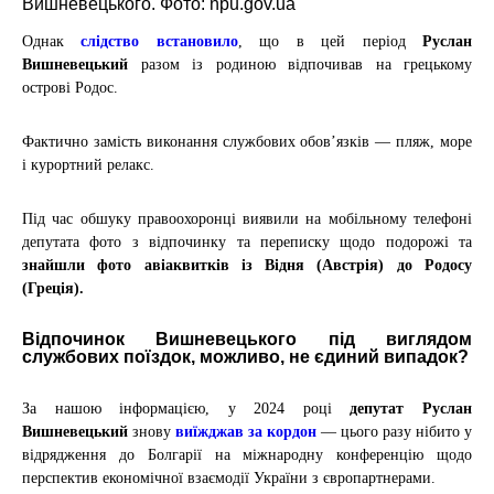
Вишневецького. Фото: npu.gov.ua
Однак
слідство встановило
, що в цей період
Руслан
Вишневецький
разом із родиною відпочивав на грецькому
острові Родос.
Фактично замість виконання службових обов’язків — пляж, море
і курортний релакс.
Під час обшуку правоохоронці виявили на мобільному телефоні
депутата фото з відпочинку та переписку щодо подорожі та
знайшли фото авіаквитків із Відня (Австрія) до Родосу
(Греція)
.
Відпочинок Вишневецького під виглядом
службових поїздок, можливо, не єдиний випадок?
За нашою інформацією, у 2024 році
депутат Руслан
Вишневецький
знову
виїжджав за кордон
— цього разу нібито у
відрядження до Болгарії на міжнародну конференцію
щодо
перспектив економічної взаємодії України з європартнерами.