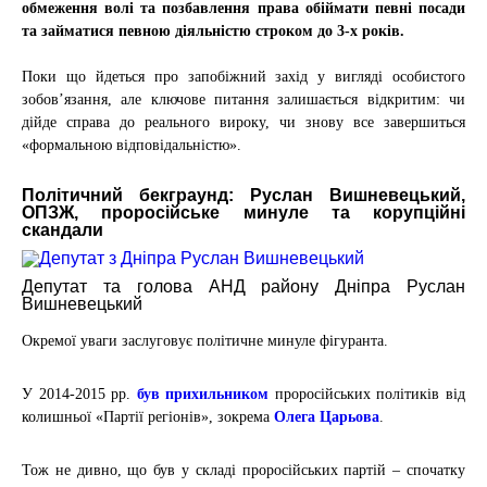
обмеження волі та позбавлення права обіймати певні посади
та займатися певною діяльністю строком до 3-х років
.
Поки що йдеться про запобіжний захід у вигляді особистого
зобов’язання, але ключове питання залишається відкритим: чи
дійде справа до реального вироку, чи знову все завершиться
«формальною відповідальністю».
Політичний бекграунд: Руслан Вишневецький,
ОПЗЖ, проросійське минуле та корупційні
скандали
Депутат та голова АНД району Дніпра Руслан
Вишневецький
Окремої уваги заслуговує політичне минуле фігуранта.
У 2014-2015 рр.
був прихильником
проросійських політиків від
колишньої «Партії регіонів», зокрема
Олега Царьова
.
Тож не дивно, що був у складі проросійських партій – спочатку