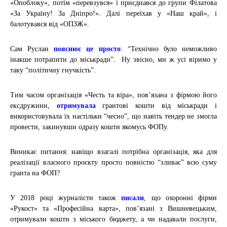
«Опоблоку», потім «перевзувся» і приєднався до групи Філатова
«За Україну! За Дніпро!». Далі переїхав у «Наш край», і
балотувався від «ОПЗЖ».
Сам Руслан
пояснює це просто
: “Технічно було неможливо
інакше потрапити до міськради”. Ну звісно, ми ж усі віримо у
таку “політичну гнучкість”.
Тим часом організація
«Честь та віра»
, пов’язана з фірмою його
ексдружини,
отримувала
грантові кошти від міськради і
використовувала їх настільки “чесно”, що навіть тендер не змогла
провести, закинувши одразу кошти якомусь ФОПу.
Виникає питання: навіщо взагалі потрібна організація, яка для
реалізації власного проєкту просто повністю “зливає” всю суму
гранта на ФОП?
У 2018 році журналісти також
писали
, що охоронні фірми
«Рукост» та «Професійна варта», пов’язані з Вишневецьким,
отримували кошти з міського бюджету, а чи надавали послуги,