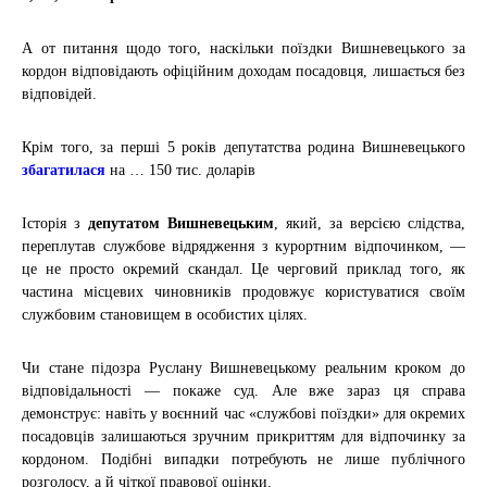
А от питання щодо того, наскільки поїздки Вишневецького за
кордон відповідають офіційним доходам посадовця, лишається без
відповідей.
Крім того, за перші 5 років депутатства родина Вишневецького
збагатилася
на … 150 тис. доларів
Історія з
депутатом Вишневецьким
, який, за версією слідства,
переплутав службове відрядження з курортним відпочинком, —
це не просто окремий скандал. Це черговий приклад того, як
частина місцевих чиновників продовжує користуватися своїм
службовим становищем в особистих цілях.
Чи стане
підозра Руслану Вишневецькому
реальним кроком до
відповідальності — покаже суд. Але вже зараз ця справа
демонструє: навіть у воєнний час «службові поїздки» для окремих
посадовців залишаються зручним прикриттям для відпочинку за
кордоном. Подібні випадки потребують не лише публічного
розголосу, а й чіткої правової оцінки.