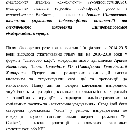
електронних звернень «Е-контакт» (e-contact.adm.dp.ua),
електронних петицій (e-petition .adm.dp.ua), робота з
впровадженню ProZorro
», – наголосила
Тетяна Шаповалова,
начальник управління інформаційних технологій та
електронного врядування Дніпропетровської
облдержадміністрації
.
Після обговорення результатів реалізації Ініціативи за 2014-2015
роки відбулося стратегування плану дій на 2016-2018 роки у
форматі “світового кафе”, модерацію якого здійснював
Артем
Романюков, Голова Правління ГО «Платформа Громадський
Контроль»
. Представники громадських організацій змогли
висловити та структурувати свої ідеї та пропозиції до
майбутнього Плану дій за чотирма ключовими напрямами:
«публічність та прозорість; взаємодія з громадськістю», «протидія
та запобігання корупції», «покращення адміністративних та
соціальних послуг» та «електронне урядування». Серед ідей були
створення громадських “хабів” у регіоні, напрацювання по
модерації інсуючої системи онлайн-звернень громадян “E-
Contact”, а також пропозиції по ключових показниках
ефективності або KPI.