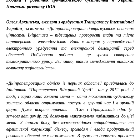
людини і розвиток громадянського суспільства в Україні,
Програми розвитку ООН
.
Олеся Архипська, експерт з врядування Transparency International
Україна
, зазначила: «
Дніпропетровщина дотримується основних
цінностей Ініціативи – підвищення прозорості влади та тісне
партнерство з громадськістю. Вона є лідером у впровадженні
електронного урядування та електронної демократії серед
областей. Побудована робота – це зразок створення
технократичного уряду. Звичайно, такий менеджмент викликає
величезну зацікавленість
».
«
Дніпропетровщина однією із перших областей приєдналась до
Ініціативи “Партнерство Відкритий Уряд” ще у 2012 році. І
тоді, і зараз наша головна мета – дати можливість будь-якому
жителю області отримувати послуги в зручний час і в зручній
формі. Дуже яскраві проекти – IGov і Віртуальний офіс (e-
services.adm.gov.dp.ua) дозволили максимально наблизитися до цієї
мети. З іншого боку, без взаємовигідного співробітництва та
ефективної комунікації бізнесу, громадян і влади продуктивний
розвиток області не є неможливим. В цьому на допомогу проекти