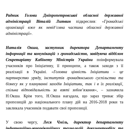
Радник Голови Дніпропетровської обласної державної
адміністрації Віталій Литвин
підкреслив:
«Громадські
організації вже як невід’ємна частина обласної державної
адміністрації»
.
Наталія Окша, заступник директора Департаменту
інформації та комунікацій з громадськістю, завідуюча відділом
Секретаріату Кабінету Міністрів України
поінформувала
учасників про Ініціативу, її принципи, а також заходи з її
реалізації в Україні.
«Головна цінність Ініціативи – це
партнерство уряду, інститутів громадянського суспільства та
бізнесу як у плануванні заходів Ініціативи, так і в їх реалізації,
спільна відповідальність за взяті зобов’язання»
, – зазначила
Н.Окша. Крім того, Н.Окша нагадала, що зараз триває збір
пропозицій до національного плану дій на 2016-2018 роки та
закликала учасників подавати свої пропозиції.
У свою чергу,
Леся Чміль, директор департаменту
інформаційно-комунікаційних технологій, документообігу та