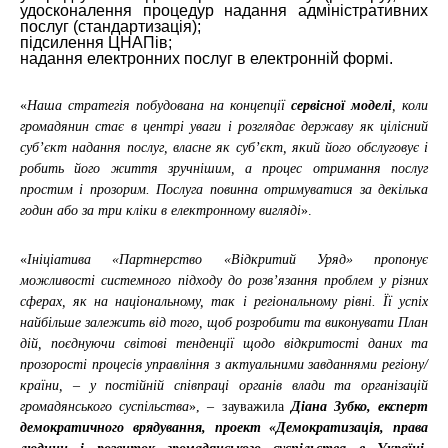
удосконалення процедур надання адміністративних
послуг (стандартизація);
підсилення ЦНАПів;
надання електронних послуг в електронній формі.
«
Наша стратегія побудована на концепції
сервісної моделі
, коли
громадянин стає в центрі уваги і розглядає державу як цілісний
суб’єкт надання послуг, власне як суб’єкт, який його обслуговує і
робить його життя зручнішим, а процес отримання послуг
простим і прозорим. Послуга повинна отримуватися за декілька
годин або за три кліки в електронному вигляді
».
«
Ініціатива «Партнерство «Відкритий Уряд» пропонує
можливості системного підходу до розв’язання проблем у різних
сферах, як на національному, так і регіональному рівні. Її успіх
найбільше залежить від того, щоб розробити та виконувати План
дій, поєднуючи світові тенденції щодо відкритості даних та
прозорості процесів управління з актуальними завданнями регіону/
країни, – у постійній співпраці органів влади та організацій
громадянського суспільства
», – зауважила
Діана Зубко, експерт
демократичного врядування, проект «Демократизація, права