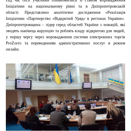
Під час сесії учасники ознайомились зі станом впровадження
Ініціативи на національному рівні та в Дніпропетровській
області. Представлено аналітичне дослідження «Реалізація
Ініціативи «Партнерство «Відкритий Уряд» в регіонах України».
Дніпропетровщина – лідер серед областей України з новацій, які
зводять нанівець корупцію та роблять владу відкритою для людей,
у першу чергу через впровадження системи електронних торгів
ProZorro та переведенням адміністративних послуг в режим
онлайн.