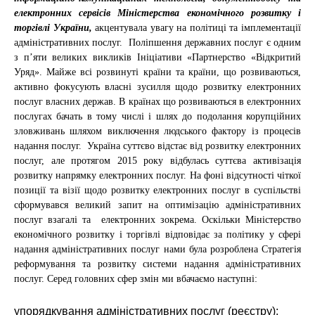
електронних сервісів Міністерства економічного розвитку і
торгівлі України,
акцентувала увагу на політиці та імплементації
адміністративних послуг. Поліпшення державних послуг є одним
з п’яти великих викликів Ініціативи «Партнерство «Відкритий
Уряд». Майже всі розвинуті країни та країни, що розвиваються,
активно фокусують власні зусилля щодо розвитку електронних
послуг власних держав. В країнах що розвиваються в електронних
послугах бачать в тому числі і шлях до подолання корупційних
зловживань шляхом виключення людського фактору із процесів
надання послуг. Україна суттєво відстає від розвитку електронних
послуг, але протягом 2015 року відбулась суттєва активізація
розвитку напрямку електронних послуг. На фоні відсутності чіткої
позиції та візії щодо розвитку електронних послуг в суспільстві
сформувався великий запит на оптимізацію адміністративних
послуг взагалі та електронних зокрема. Оскільки Міністерство
економічного розвитку і торгівлі відповідає за політику у сфері
надання адміністративних послуг нами була розроблена Стратегія
реформування та розвитку системи надання адміністративних
послуг. Серед головних сфер змін ми вбачаємо наступні:
упорядкування адміністративних послуг (реєстру);