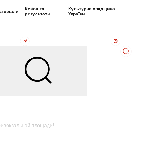
Кейси та
Культурна спадщина
атеріали
результати
України
ривокзальной площади!