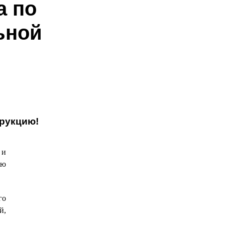
а по
ьной
трукцию!
 и
ию
го
й,