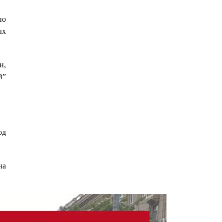
по
ых
н,
й”
од
на