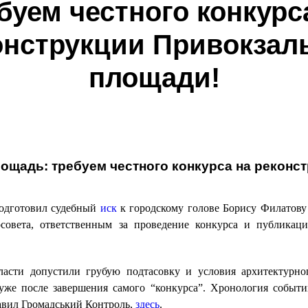
буем честного конкурс
онструкции Привокзал
площади!
ощадь: требуем честного конкурса на реконс
подготовил судебный
иск
к городскому голове Борису Филатову
рсовета, ответственным за проведение конкурса и публикац
ласти допустили грубую подтасовку и условия архитектурно
уже после завершения самого “конкурса”. Хронология событи
авил Громадський Контроль,
здесь
.