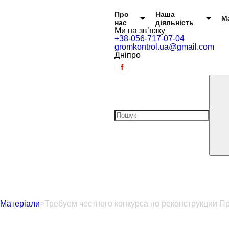
Головне меню
Про
Наша
М
нас
діяльність
Ми на зв’язку
+38-056-717-07-04
gromkontrol.ua@gmail.com
Дніпро
Матеріали
>
Требуем честного конкурса по реконструкции П