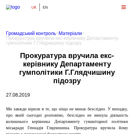
UK
EN
Громадський Контроль
Громадський контроль
>
Матеріали
>
Прокуратура вручила екс-керівнику Департаменту
гумполітики Г.Глядчишину підозру
Прокуратура вручила екс-
керівнику Департаменту
гумполітики Г.Глядчишину
підозру
27.08.2019
Ми завжди вірили в те, що ніщо не минає безслідно. У випадку,
про який сьогодні розповімо, безслідно не минула діяльність
колишнього керівника Департаменту гуманітарної політики
міськради Геннадія Глядчишина. Прокуратура вручила йому