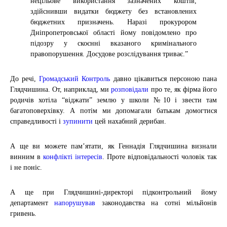
нецільове використання зазначених коштів,
здійснивши видатки бюджету без встановлених
бюджетних призначень. Наразі прокурором
Дніпропетровської області йому повідомлено про
підозру у скоєнні вказаного кримінального
правопорушення. Досудове розслідування триває.”
До речі,
Громадський Контроль
давно цікавиться персоною пана
Глядчишина. От, наприклад, ми
розповідали
про те, як фірма його
родичів хотіла “віджати” землю у школи №10 і звести там
багатоповерхівку. А потім ми допомагали батькам домогтися
справедливості і
зупинити
цей нахабний дерибан.
А ще ви можете пам’ятати, як Геннадія Глядчишина визнали
винним в
конфлікті інтересів
. Проте відповідальності чоловік так
і не поніс.
А ще при Глядчишині-директорі підконтрольний йому
департамент
напорушував
законодавства на сотні мільйонів
гривень.