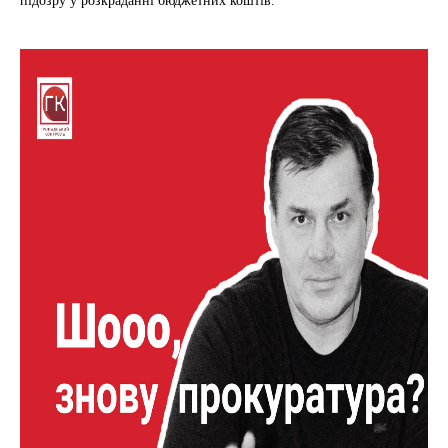
підозру у розкраданні бюджетних коштів.