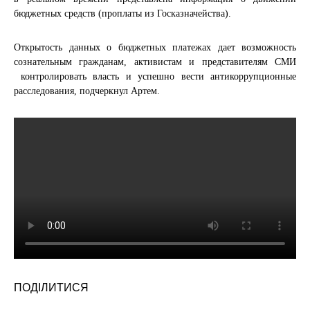
бюджетных средств (проплаты из Госказначейства).
Открытость данных о бюджетных платежах дает возможность
сознательным гражданам, активистам и представителям СМИ
контролировать власть и успешно вести антикоррупционные
расследования, подчеркнул Артем.
ПОДІЛИТИСЯ