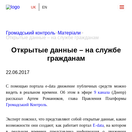
UK
EN
Громадський Контроль
Громадський контроль
>
Матеріали
>
Открытые данные – на службе гражданам
Открытые данные – на службе
гражданам
22.06.2017
С помощью портала e-data движение публичных средств можно
видеть в реальном времени. Об этом в эфире
9 канала
(Днепр)
рассказал Артем Романюков, глава Правления Платформы
Громадський Контроль
.
Эксперт пояснил, что представляют собой открытые данные, какие
возможности они создают, как работает портал
Е-data
, на котором
в реальном времени представлена информация о движении