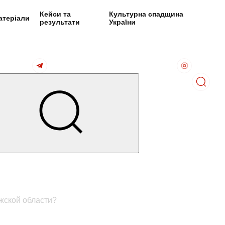
Кейси та
Культурна спадщина
атеріали
результати
України
жской области?