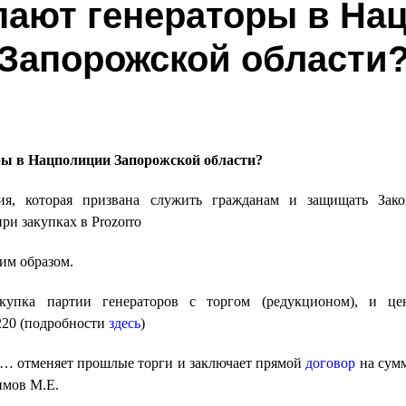
упают генераторы в На
Запорожской области
ры в Нацполиции Запорожской области?
я, которая призвана служить гражданам и защищать Зако
ри закупках в Prozorro
им образом.
акупка партии генераторов с торгом (редукционом), и це
7220 (подробности
здесь
)
… отменяет прошлые торги и заключает прямой
договор
на сум
имов М.Е.