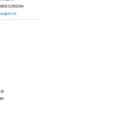
ся
ли