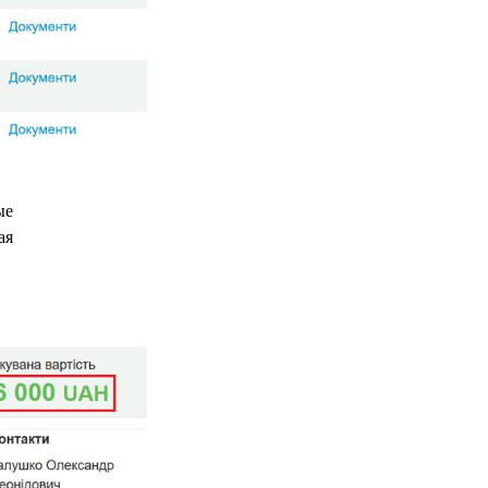
ые
ая