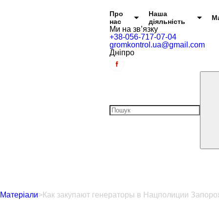
Головне меню
Про
Наша
М
нас
діяльність
Ми на зв’язку
+38-056-717-07-04
gromkontrol.ua@gmail.com
Дніпро
Матеріали
>
Как закупают генераторы в Нацполиции Запоро