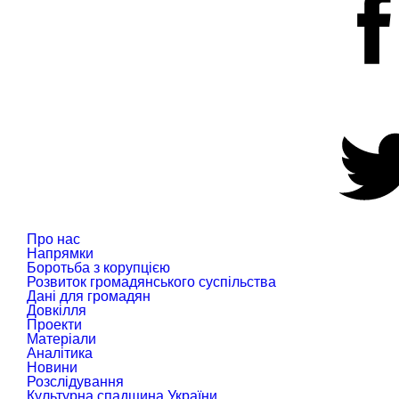
Про нас
Напрямки
Боротьба з корупцією
Розвиток громадянського суспільства
Дані для громадян
Довкілля
Проекти
Матеріали
Аналітика
Новини
Розслідування
Культурна спадщина України