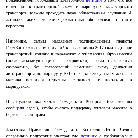
поддержанной горожанами электронной
петиции
о том, что все
изменения в транспортной схеме и маршрутах пассажирского
транспорта должны проходить через общественные слушания. А
данные о таких изменениях должны быть обнародованы на сайте
горсовета.
Напомним, самым наглядным подтверждением правоты
ГромКонтроля стал возникший в начале весны 2017 года в Днепре
транспортный коллапс в перевозках с жилмассива Фрунзенский
(после декоммунизации – Покровский). Тогда перевозчики
самовольно, без согласований изменили схему движения
автотранспорта по маршруту №125, из-за чего у тысяч жителей
массива возникли серьезные сложности с поездками в
маршрутках.
В ситуацию включился Громадський Контроль (об это мы
сообщали
здесь
), чтобы оказать поддержку жителям массива в
борьбе за свои права.
Зам.главы Правления Громадського Контроля Денис Селин
оперативно подготовил электронную
петицию
с требованием к