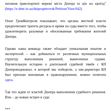
питання транспортної мережі міста Дніпра та цін на проїзд”
(
https://e-dem.in.ua/dnipropetrovsk/Petition/View/642
).
Опыт ГромКонтроля показывает, что органы местной власти
предпочитают тратить ресурсы и время на суды вместо того, чтобы
удовлетворить разумные и обоснованные требования жителей
Днепра.
Однако наша команда также обладает уникальным опытом и
экспертизой – как добиваться от различных муниципальных
структур выполнения решений, вынесенных судами.
Поучительную историю о длительной судебной тяжбе с КП
Днепроводоканал, в которой мы победили, а зам.директора КП
был признан виновным в правонарушении, можно почитать
здесь
.
Так что ждем от властей Днепра выполнения судебного решения.
Или – до новых встреч в суде.
***