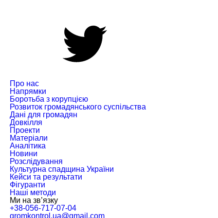
Про нас
Напрямки
Боротьба з корупцією
Розвиток громадянського суспільства
Дані для громадян
Довкілля
Проекти
Матеріали
Аналітика
Новини
Розслідування
Культурна спадщина України
Кейси та результати
Фігуранти
Наші методи
Ми на зв’язку
+38-056-717-07-04
gromkontrol.ua@gmail.com