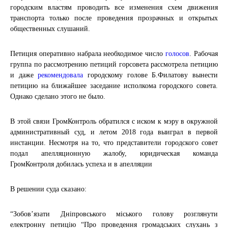
городским властям проводить все изменения схем движения
транспорта только после проведения прозрачных и открытых
общественных слушаний.
Петиция оперативно набрала необходимое число
голосов
. Рабочая
группа по рассмотрению петиций горсовета рассмотрела петицию
и даже
рекомендовала
городскому голове Б.Филатову вынести
петицию на ближайшее заседание исполкома городского совета.
Однако сделано этого не было.
В этой связи ГромКонтроль обратился с иском к мэру в окружной
административный суд, и летом 2018 года выиграл в первой
инстанции. Несмотря на то, что представители городского совет
подал апелляционную жалобу, юридическая команда
ГромКонтроля добилась успеха и в апелляции
В решении суда сказано:
“Зобов’язати Дніпровського міського голову розглянути
електронну петицію “Про проведення громадських слухань з