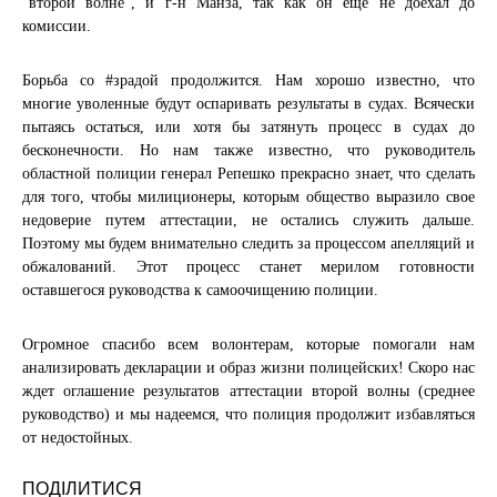
“второй волне”, и г-н Манза, так как он еще не доехал до
комиссии.
Борьба со #зрадой продолжится. Нам хорошо известно, что
многие уволенные будут оспаривать результаты в судах. Всячески
пытаясь остаться, или хотя бы затянуть процесс в судах до
бесконечности. Но нам также известно, что руководитель
областной полиции генерал Репешко прекрасно знает, что сделать
для того, чтобы милиционеры, которым общество выразило свое
недоверие путем аттестации, не остались служить дальше.
Поэтому мы будем внимательно следить за процессом апелляций и
обжалований. Этот процесс станет мерилом готовности
оставшегося руководства к самоочищению полиции.
Огромное спасибо всем волонтерам, которые помогали нам
анализировать декларации и образ жизни полицейских! Скоро нас
ждет оглашение результатов аттестации второй волны (среднее
руководство) и мы надеемся, что полиция продолжит избавляться
от недостойных.
ПОДІЛИТИСЯ