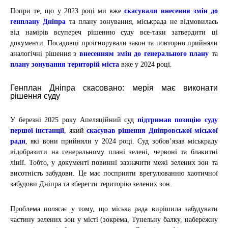
Попри те, що у 2023 році ми вже
скасували внесення змін до
генплану Дніпра
та
плану зонування
, міськрада не відмовилась
від намірів всупереч рішенню суду все-таки затвердити ці
документи.
Посадовці проігнорували закон та повторно прийняли
аналогічні рішення з
внесенням змін до генерального плану
та
плану зонування територій міста
вже у 2024 році.
Генплан Дніпра скасовано: мерія має виконати
рішення суду
У березні 2025 року Апеляційний суд
підтримав позицію суду
першої інстанції
, який
скасував рішення Дніпровської міської
ради
, які вони прийняли у 2024 році. Суд зобов’язав міськраду
відобразити на генеральному плані зелені, червоні та блакитні
лінії. Тобто, у документі повинні зазначити межі зелених зон та
висотність забудови. Це має посприяти врегулюванню хаотичної
забудови Дніпра та зберегти територію зелених зон.
Проблема полягає у тому, що міська рада вирішила забудувати
частину зелених зон у місті (зокрема, Тунельну балку, набережну