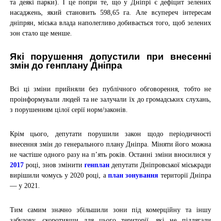
та деякі парки). І це попри те, що у Дніпрі є дефіцит зелених
насаджень, який становить 598,65 га. Але всупереч інтересам
дніпрян, міська влада наполегливо добивається того, щоб зелених
зон стало ще менше.
Які порушення допустили при внесенні
змін до генплану Дніпра
Всі ці зміни прийняли без публічного обговорення, тобто не
проінформували людей та не залучали їх до громадських слухань,
з порушенням цілої серії норм/законів.
Крім
цього, депутати порушили закон щодо періодичності
внесення змін до генерального плану Дніпра. Міняти його можна
не частіше одного разу на п’ять років. Останні зміни вносилися у
2017
році, знов змінити
генплан
депутати Дніпровської міськради
вирішили чомусь у 2020 році, а
план зонування
території Дніпра
— у 2021.
Тим самим значно збільшили зони під комерційну та іншу
забудову, скоротивши для цього території, які не підлягали