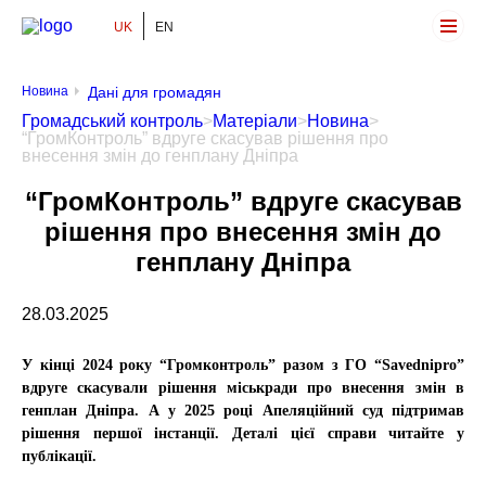
UK
EN
Громадський Контроль
Новина
Дані для громадян
Громадський контроль
>
Матеріали
>
Новина
>
“ГромКонтроль” вдруге скасував рішення про
внесення змін до генплану Дніпра
“ГромКонтроль” вдруге скасував
рішення про внесення змін до
генплану Дніпра
28.03.2025
У кінці 2024 року “Громконтроль” разом з ГО “Savednipro”
вдруге скасували рішення міськради про внесення змін в
генплан Дніпра. А у 2025 році Апеляційний суд підтримав
рішення першої інстанції. Деталі цієї справи читайте у
публікації.