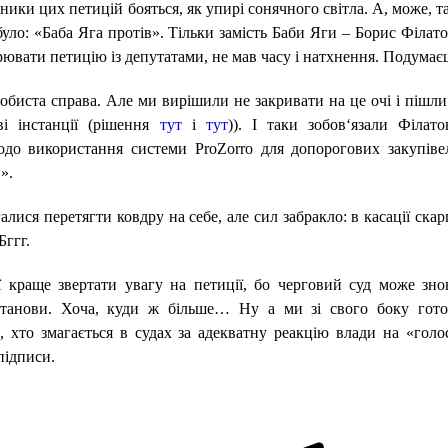
ники цих петицій бояться, як упирі сонячного світла. А, може, т
було: «Баба Яга протів». Тільки замість Баби Яги – Борис Філато
рювати петицію із депутатами, не мав часу і натхнення. Подумає
собиста справа. Але ми вирішили не закривати на це очі і пішли
і інстанції (рішення
тут
і
тут
)). І таки зобов‘язали Філато
до використання системи ProZorro для допорогових закупіве
».
галися перетягти ковдру на себе, але сил забракло: в касації скар
Бггг.
ї краще звертати увагу на петиції, бо черговий суд може зно
станови. Хоча, куди ж більше… Ну а ми зі свого боку гото
, хто змагається в судах за адекватну реакцію влади на «голо
підписи.