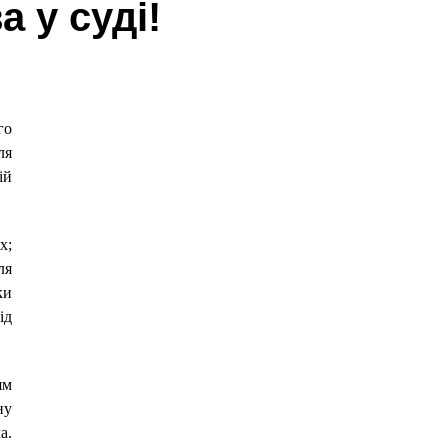
 у суді!
го
ля
ій
х;
ля
ки
ід
ям
ну
а.