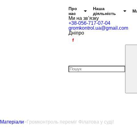
Головне меню
Про
Наша
М
нас
діяльність
Ми на зв’язку
+38-056-717-07-04
gromkontrol.ua@gmail.com
Дніпро
Матеріали
>
Громконтроль переміг Філатова у суді!