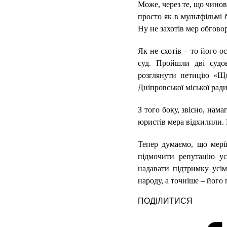
Може, через те, що чинов
просто як в мультфільмі 
Ну не захотів мер обгово
Як не схотів – то його о
суд. Пройшли дві судов
розглянути петицію «Що
Дніпровської міської ради
З того боку, звісно, нама
юристів мера відхилили. 
Тепер думаємо, що мері
підмочити репутацію у
надавати підтримку усім
народу, а точніше – його 
ПОДІЛИТИСЯ