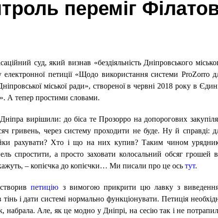
троль переміг Філатова
саційний суд, який визнав «бездіяльність Дніпровського місько
у електронної петиції «Щодо використання системи ProZorro д
ніпровської міської ради», створеної в червні 2018 року в Єдин
». А тепер простими словами.
і Дніпра вирішили: до біса те Прозорро на допорогових закупіля
яч гривень, через систему проходити не буде. Ну й справді: д
пійки рахувати? Хто і що на них купив? Таким чином урядни
вель спростити, а просто заховати колосальний обсяг грошей в
кажуть, – копієчка до копієчки… Ми писали про це ось
тут
.
 створив
петицію
з вимогою прикрити цю лавку з виведенн
 тінь і дати системі нормально функціонувати. Петиція необхід
 ж, набрала. Але, як це модно у Дніпрі, на сесію так і не потрапил