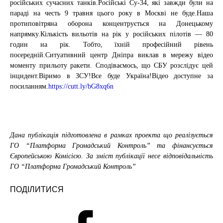
російських сучасних танків.Російські Су-34, які завжди були на
параді на честь 9 травня цього року в Москві не буде.​​Наша
протиповітряна оборона концентрується на Донецькому
напрямку.Кількість вильотів на рік у російських пілотів — 80
годин на рік. Тобто, їхній професійний рівень
посередній.Ситуативний центр Дніпра виклав в мережу відео
моменту прильоту ракети. Сподіваємось, що СБУ розслідує цей
інцидент.Віримо в ЗСУ!Все буде Україна!Відео доступне за
посиланням.
https://cutt.ly/bG8xq6n
Дана публікація підготовлена в рамках проекта що реалізується
ГО “Платформа Громадський Контроль” та фінансується
Європейською Комісією. За зміст публікації несе відповідальність
ГО “Платформа Громадський Контроль”
ПОДІЛИТИСЯ