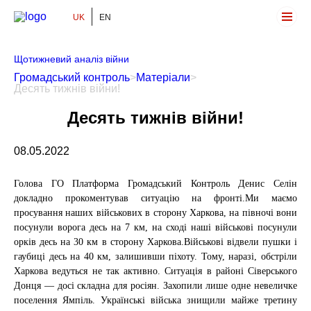
UK
EN
Громадський Контроль
Щотижневий аналіз війни
Громадський контроль
>
Матеріали
>
Десять тижнів війни!
Десять тижнів війни!
08.05.2022
Голова ГО Платформа Громадський Контроль Денис Селін
докладно прокоментував ситуацію на фронті.Ми маємо
просування наших військових в сторону Харкова, на півночі вони
посунули ворога десь на 7 км, на сході наші військові посунули
орків десь на 30 км в сторону Харкова.Військові відвели пушки і
гаубиці десь на 40 км, залишивши піхоту. Тому, наразі, обстріли
Харкова ведуться не так активно. Ситуація в районі Сіверського
Донця — досі складна для росіян. Захопили лише одне невеличке
поселення Ямпіль. Українські війська знищили майже третину