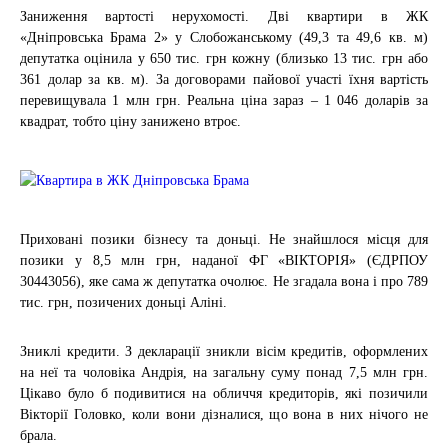
Заниження вартості нерухомості. Дві квартири в ЖК
«Дніпровська Брама 2» у Слобожанському (49,3 та 49,6 кв. м)
депутатка оцінила у 650 тис. грн кожну (близько 13 тис. грн або
361 долар за кв. м). За договорами пайової участі їхня вартість
перевищувала 1 млн грн. Реальна ціна зараз – 1 046 доларів за
квадрат, тобто ціну занижено втроє.
Приховані позики бізнесу та доньці. Не знайшлося місця для
позики у 8,5 млн грн, наданої ФГ «ВІКТОРІЯ» (ЄДРПОУ
30443056), яке сама ж депутатка очолює. Не згадала вона і про 789
тис. грн, позичених доньці Аліні.
Зниклі кредити. З декларації зникли вісім кредитів, оформлених
на неї та чоловіка Андрія, на загальну суму понад 7,5 млн грн.
Цікаво було б подивитися на обличчя кредиторів, які позичили
Вікторії Головко, коли вони дізналися, що вона в них нічого не
брала.