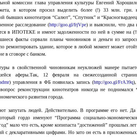
льной комиссии глава управления культуры Евгений Хорошил
жета, в котором просил выделить более (!) 33 млн. грн. 
й бывших кинотеатров “Салют”, “Спутник” и “Красногвардеец
венное расследование (
http://goo.gl/frjVpe
) и выяснили, что два 
ятся в ИПОТЕКЕ и имеют задолженности по ней в сумме на (!!
иеся факты сорвали планы чиновников и деньги из запрос
упо ремонтировать здание, которое в любой момент может отой
е в сговоре с банком.
ьтуры в свойственной чиновникам неуклюжей манере пытает
шейся аферы.Так, 12 февраля на свежесозданной страни
radmr
) управления в ФБ появилась запись (
http://goo.gl/FrA39q
)
 вопрос реконструкции кинотеатров никогда не поднимался 
номического развития города.
т запутать людей. Действительно. В программе его нет. Да
который гордо именуют “Программа социально-экономическо
 год” мало что есть, кроме копипаста “достижений” прошлых лет
й с декларативными цифрами. Но зато он есть в приложенных