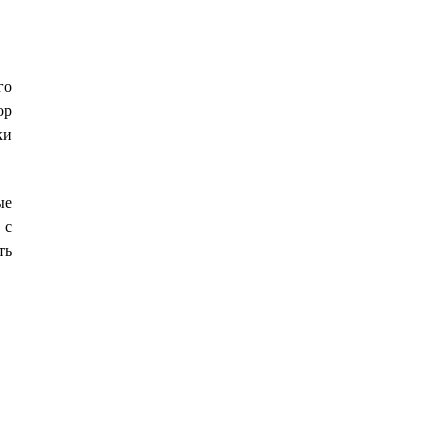
го
ор
ки
ые
 с
ть