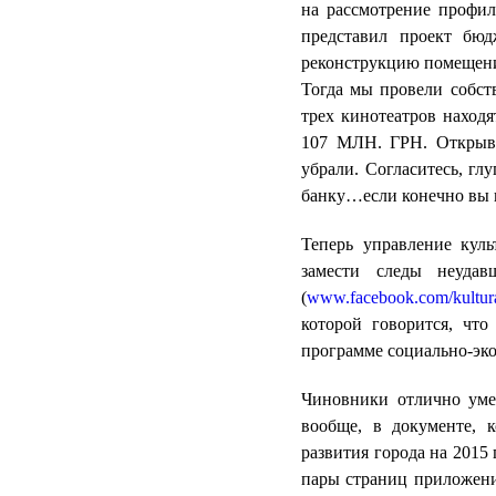
на рассмотрение профи
представил проект бюд
реконструкцию помещени
Тогда мы провели собст
трех кинотеатров наход
107 МЛН. ГРН. Открывш
убрали. Согласитесь, гл
банку…если конечно вы н
Теперь управление кул
замести следы неудав
(
www.facebook.com/kultu
которой говорится, что
программе социально-эко
Чиновники отлично умею
вообще, в документе, 
развития города на 2015
пары страниц приложени