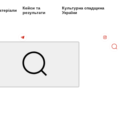
Кейси та
Культурна спадщина
атеріали
результати
України