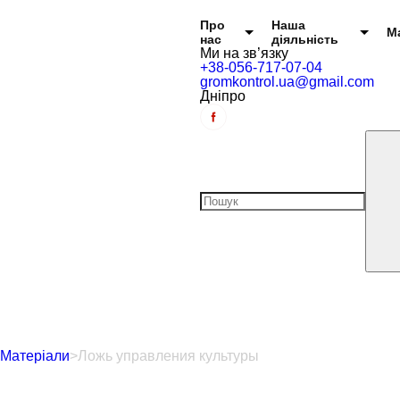
Головне меню
Про
Наша
М
нас
діяльність
Ми на зв’язку
+38-056-717-07-04
gromkontrol.ua@gmail.com
Дніпро
Матеріали
>
Ложь управления культуры