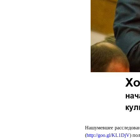
Нашумевшее расследован
(
http://goo.gl/KL1DjV
) по