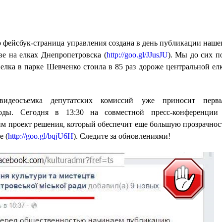
то фейсбук-страница управления создана в день публикации наше
ве на елках Днепропетровска (
http://goo.gl/JJusJU
). Мы до сих п
 елка в парке Шевченко стоила в 85 раз дороже центральной ел
 видеосъемка депутатских комиссий уже приносит перв
оды. Сегодня в 13:30 на совместной пресс-конференции
им проект решения, который обеспечит еще большую прозрачнос
е (
http://goo.gl/bqjU6H
). Следите за обновлениями!