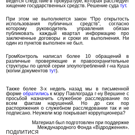
ведется следствие в прокуратуре, которая расследует
хищение государственных средств. Решение суда
тут
.
При этом не выполняется закон “Про открытость
использования публичных средств”, согласно
которому руководитель управления обязан
публиковать каждый квартал информацию про
заключенные договоры и сроки их выполнения. Ни
один из пунктов выполнен не был.
ГромКонтроль написал более 10 обращений в
различные проверяющие и правоохранительные
структуры по целой серии злоупотреблений г-на Куша
(копии документов
тут
).
Также более 3-х недель назад мы в письменной
форме
обратились
к мэру Павлограда г-ну Вершине с
просьбой назначить служебное расследование по
всем фактам нарушений. Но до сих пор
распоряжения о служебном расследовании так и не
подписано. Неужели мэр покрывает коррупционера?
Материал был подготовлен при поддержке
Международного Фонда «Відродження».
ПОДІЛИТИСЯ