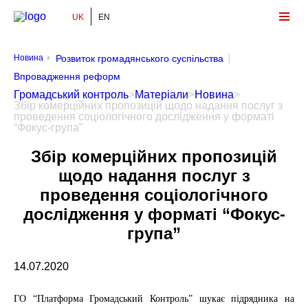
UK
EN
Громадський Контроль
Новина
Розвиток громадянського суспільства
Впровадження реформ
Громадський контроль
>
Матеріали
>
Новина
>
Збір комерційних пропозицій щодо надання послуг з
проведення соціологічного дослідження у форматі
“Фокус-група”
Збір комерційних пропозицій
щодо надання послуг з
проведення соціологічного
дослідження у форматі “Фокус-
група”
14.07.2020
ГО “Платформа Громадський Контроль” шукає підрядника на