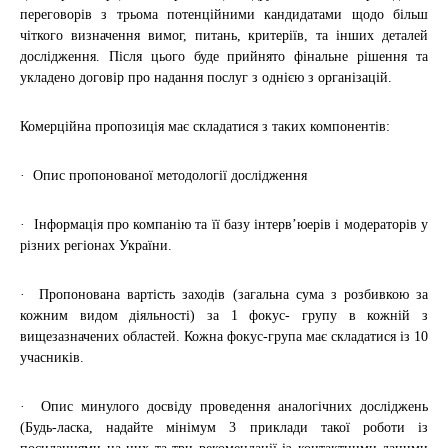
переговорів з трьома потенційними кандидатами щодо більш
чіткого визначення вимог, питань, критеріїв, та інших деталей
дослідження. Після цього буде прийнято фінальне рішення та
укладено договір про надання послуг з однією з організацій.
Комерційна пропозиція має складатися з таких компонентів:
· Опис пропонованої методології дослідження
· Інформація про компанію та її базу інтерв’юерів і модераторів у
різних регіонах України.
· Пропонована вартість заходів (загальна сума з розбивкою за
кожним видом діяльності) за 1 фокус- групу в кожній з
вищезазначених областей. Кожна фокус-група має складатися із 10
учасників.
· Опис минулого досвіду проведення аналогічних досліджень
(Будь-ласка, надайте мінімум 3 приклади такої роботи із