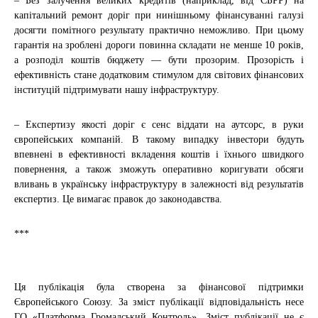
– Без залучення великих кредитів (наприклад, від ЄБРР) на
капітальний ремонт доріг при нинішньому фінансуванні галузі
досягти помітного результату практично неможливо. При цьому
гарантія на зроблені дороги повинна складати не менше 10 років,
а розподіл коштів бюджету — бути прозорим. Прозорість і
ефективність стане додатковим стимулом для світових фінансових
інституцій підтримувати нашу інфраструктуру.
– Експертизу якості доріг є сенс віддати на аутсорс, в руки
європейських компаній. В такому випадку інвестори будуть
впевнені в ефективності вкладення коштів і їхнього швидкого
повернення, а також зможуть оперативно коригувати обсяги
вливань в українську інфраструктуру в залежності від результатів
експертиз. Це вимагає правок до законодавства.
***
Ця публікація була створена за фінансової підтримки
Європейського Союзу. За зміст публікації відповідальність несе
ГО «Платформа Громадський Контроль». Зміст публікації не є