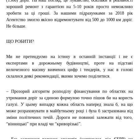
(1500) доріг. На наш погляд, це лукавство, оскільки в реальності
хороший ремонт з гарантією на 5-10 років просто неможливо
зробити за ці гроші. За нашими підрахунками за 2018 рік
Агентство змогло якісно відремонтувати від 500 до 1000 км доріг.
Не більше.
ЩО РОБИТИ?
Ми не претендуємо на істину в останній інстанції і не є
експертами в дорожньому будівництві, проте на підставі
величезного масиву вивчених цифр і тендерів, у нас в голові
склалися деякі рекомендації, якими хочемо поділитися.
– Прозорий алгоритм розподілу фінансування по областях на
утримання доріг за єдиною формулою точно пішов би на користь
галузі. У цьому випадку кожна область наперед знала б, на що
може розраховувати в майбутньому році і була б застрахована від
зміни політичних течій. Дороги не повинні залежати від того,
“вінницькі” при владі чи “криворізькі”.