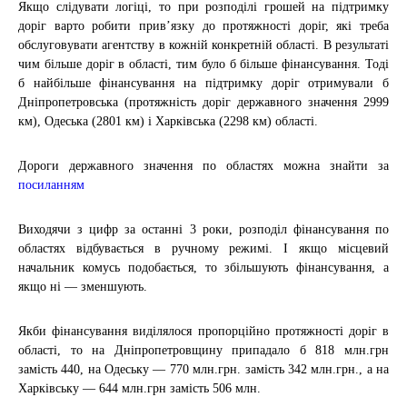
Якщо слідувати логіці, то при розподілі грошей на підтримку
доріг варто робити прив’язку до протяжності доріг, які треба
обслуговувати агентству в кожній конкретній області. В результаті
чим більше доріг в області, тим було б більше фінансування. Тоді
б найбільше фінансування на підтримку доріг отримували б
Дніпропетровська (протяжність доріг державного значення 2999
км), Одеська (2801 км) і Харківська (2298 км) області.
Дороги державного значення по областях можна знайти за
посиланням
Виходячи з цифр за останні 3 роки, розподіл фінансування по
областях відбувається в ручному режимі. І якщо місцевий
начальник комусь подобається, то збільшують фінансування, а
якщо ні — зменшують.
Якби фінансування виділялося пропорційно протяжності доріг в
області, то на Дніпропетровщину припадало б 818 млн.грн
замість 440, на Одеську — 770 млн.грн. замість 342 млн.грн., а на
Харківську — 644 млн.грн замість 506 млн.