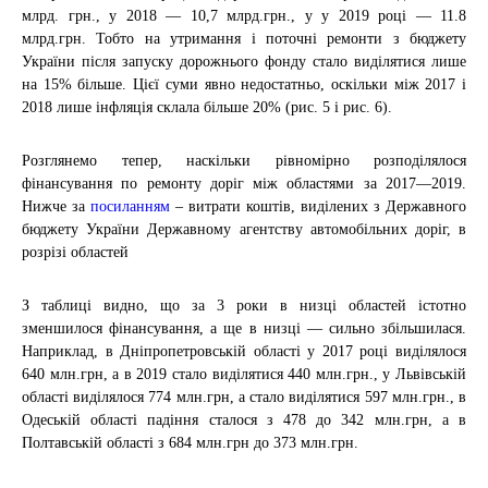
млрд. грн., у 2018 — 10,7 млрд.грн., у у 2019 році — 11.8
млрд.грн. Тобто на утримання і поточні ремонти з бюджету
України після запуску дорожнього фонду стало виділятися лише
на 15% більше. Цієї суми явно недостатньо, оскільки між 2017 і
2018 лише інфляція склала більше 20% (рис. 5 і рис. 6).
Розглянемо тепер, наскільки рівномірно розподілялося
фінансування по ремонту доріг між областями за 2017—2019.
Нижче за
посиланням
– витрати коштів, виділених з Державного
бюджету України Державному агентству автомобільних доріг, в
розрізі областей
З таблиці видно, що за 3 роки в низці областей істотно
зменшилося фінансування, а ще в низці — сильно збільшилася.
Наприклад, в Дніпропетровській області у 2017 році виділялося
640 млн.грн, а в 2019 стало виділятися 440 млн.грн., у Львівській
області виділялося 774 млн.грн, а стало виділятися 597 млн.грн., в
Одеській області падіння сталося з 478 до 342 млн.грн, а в
Полтавській області з 684 млн.грн до 373 млн.грн.