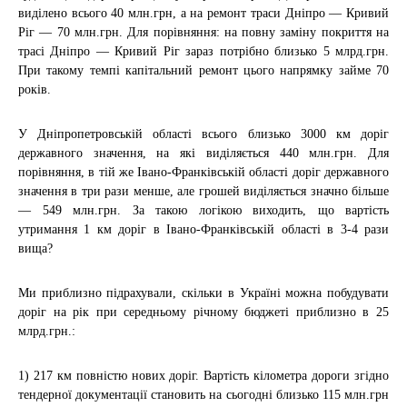
виділено всього 40 млн.грн, а на ремонт траси Дніпро — Кривий
Ріг — 70 млн.грн. Для порівняння: на повну заміну покриття на
трасі Дніпро — Кривий Ріг зараз потрібно близько 5 млрд.грн.
При такому темпі капітальний ремонт цього напрямку займе 70
років.
У Дніпропетровській області всього близько 3000 км доріг
державного значення, на які виділяється 440 млн.грн. Для
порівняння, в тій же Івано-Франківській області доріг державного
значення в три рази менше, але грошей виділяється значно більше
— 549 млн.грн. За такою логікою виходить, що вартість
утримання 1 км доріг в Івано-Франківській області в 3-4 рази
вища?
Ми приблизно підрахували, скільки в Україні можна побудувати
доріг на рік при середньому річному бюджеті приблизно в 25
млрд.грн.:
1) 217 ​​км повністю нових доріг. Вартість кілометра дороги згідно
тендерної документації становить на сьогодні близько 115 млн.грн