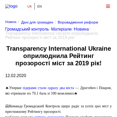
UK
EN
Громадський Контроль
Новина
Дані для громадян
Впровадження реформ
Громадський контроль
>
Матеріали
>
Новина
>
Transparency International Ukraine оприлюднила
Рейтинг прозорості міст за 2019 рік!
Transparency International Ukraine
оприлюднила Рейтинг
прозорості міст за 2019 рік!
12.02.2020
🔥Уперше
лідерами стали одразу два міста
— Дрогобич і Покров,
які отримали по 79,1 бала зі 100 можливих🔥
🤗Команда Громадський Контроль щиро радіє за успіх цих міст у
престижному Рейтингу прозорості.