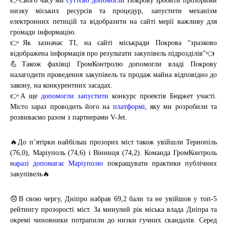
👉Свого часу ми
суттєво допомогли
Покрову зробити прозорими
низку міських ресурсів та процедур, запустити механізм
електронних петицій та відобразити на сайті мерії важливу для
громади інформацію.
👉Як зазначає TI, на сайті міськради Покрова “зразково
відображена інформація про результати закупівель підрозділів”👈
💪Також фахівці ГромКонтролю допомогли владі Покрову
налагодити проведення закупівель та продаж майна відповідно до
закону, на конкурентних засадах.
👉А ще
допомогли запустити
конкурс проектів Бюджет участі.
Місто зараз проводить його на
платформі
, яку ми розробили та
розвиваємо разом з партнерами V-Jet.
🔥До п’ятірки найбільш прозорих міст також увійшли Тернопіль
(76,0), Маріуполь (74,6) і Вінниця (74,2). Команда ГромКонтроль
н
аразі допомагає Маріуполю
покращувати практики публічних
закупівель🔥
😞В свою чергу, Дніпро набрав 69,2 бали та не увійшов у топ-5
рейтингу прозорості міст. За минулий рік міська влада Дніпра та
окремі чиновники потрапили до низки гучних скандалів. Серед