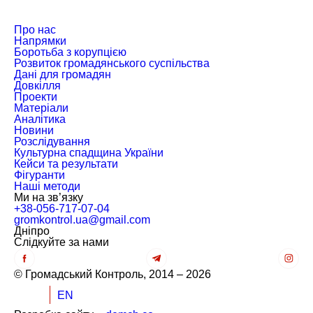
Про нас
Напрямки
Боротьба з корупцією
Розвиток громадянського суспільства
Дані для громадян
Довкілля
Проекти
Матеріали
Аналітика
Новини
Розслідування
Культурна спадщина України
Кейси та результати
Фігуранти
Наші методи
Ми на зв’язку
+38-056-717-07-04
gromkontrol.ua@gmail.com
Дніпро
Слiдкуйте за нами
© Громадський Контроль, 2014 – 2026
UK
EN