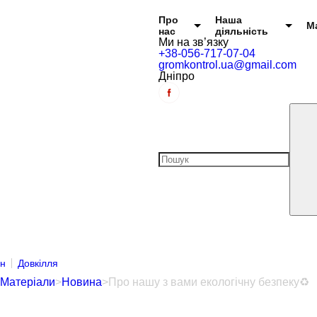
Головне меню
Про
Наша
М
нас
діяльність
Ми на зв’язку
+38-056-717-07-04
gromkontrol.ua@gmail.com
Дніпро
ян
Довкілля
Матеріали
>
Новина
>
Про нашу з вами екологічну безпеку♻️