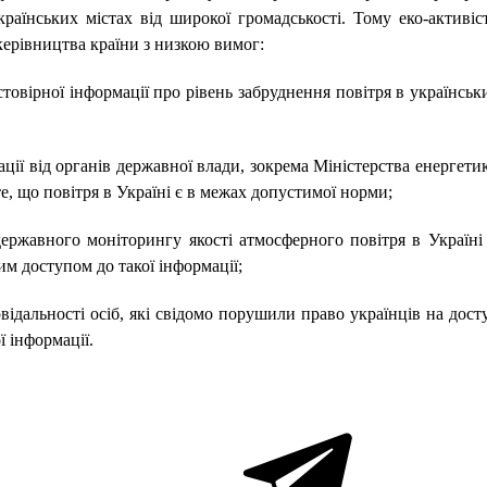
країнських містах від широкої громадськості. Тому еко-активіс
керівництва країни з низкою вимог:
стовірної інформації про рівень забруднення повітря в українськ
ції від органів державної влади, зокрема Міністерства енергети
те, що повітря в Україні є в межах допустимої норми;
ержавного моніторингу якості атмосферного повітря в Україні 
м доступом до такої інформації;
відальності осіб, які свідомо порушили право українців на дост
ї інформації.