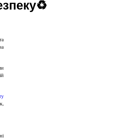
езпеку♻️
та
на
ми
ій
ту
к,
ні