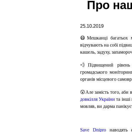
Про наш
25.10.2019
😷Мешканці багатьох м
відчувають на собі підви
кашель, задуху, запаморо
💨Підвищений рівень 
громадського моніторинг
органів місцевого самовр
😲Але замість того, аби 
довкілля України
та інші 
мовляв, ви дарма панікує
Save Dnipro
наводять ф