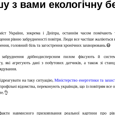
у з вами екологічну б
іст України, зокрема і Дніпра, останнім часом помічають 
щення рівню забрудненості повітря. Люди все частіше жаліються 
чення, головний біль та загострення хронічних захворювань.😷
забруднення дрібнодисперсним пилом фіксують й систе
у, які агрегують дані з побутових датчиків, а також зі станц
ядування.
відреагувати на таку ситуацію,
Міністерство енергетики та захис
профільні відомства, переконують українців, що із повітрям все о
те.👌
акти навмисного приховування реальної картини про рів