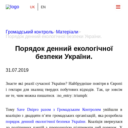
UK
EN
Громадський Контроль
Громадський контроль
>
Матеріали
>
Порядок денний екологічної безпеки України.
Порядок денний екологічної
безпеки України.
31.07.2019
Знаєте які реалії сучасної України? Найбрудніше повітря в Європі
і гектари для звалищ твердих побутових відходів. Так, це зовсім
не те, чим можна пишатися.
:no_entry:
:triumph:
Тому
Save Dnipro разом з Громадським Контролем
увійшли в
коаліцію з двадцяти п’яти громадських організацій, яка розробила
порядок денний екологічної безпеки України
. Коаліція звернулася
до політичних партій з пропозицією підтримати цей порядок. У