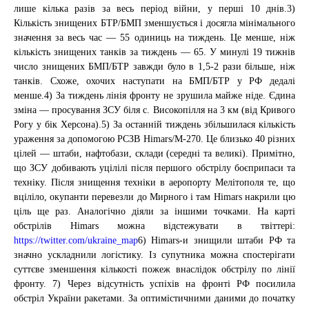
лише кілька разів за весь період війни, у перші 10 днів.3)
Кількість знищених БТР/БМП зменшується і досягла мінімального
значення за весь час — 55 одиниць на тиждень. Це менше, ніж
кількість знищених танків за тиждень — 65. У минулі 19 тижнів
число знищених БМП/БТР завжди було в 1,5-2 рази більше, ніж
танків. Схоже, охочих наступати на БМП/БТР у РФ дедалі
менше.4) За тиждень лінія фронту не зрушила майже ніде. Єдина
зміна — просування ЗСУ біля с. Високопілля на 3 км (від Кривого
Рогу у бік Херсона).5) За останній тиждень збільшилася кількість
ураження за допомогою РСЗВ Himars/М-270. Це близько 40 різних
цілей — штаби, нафтобази, склади (середні та великі). Примітно,
що ЗСУ добивають уцілілі після першого обстрілу боєприпаси та
техніку. Після знищення техніки в аеропорту Мелітополя те, що
вціліло, окупанти перевезли до Мирного і там Himars накрили цю
ціль ще раз. Аналогічно діяли за іншими точками. На карті
обстрілів Himars можна відстежувати в твіттері:
https://twitter.com/ukraine_map
6) Himars-и знищили штаби РФ та
значно ускладнили логістику. Із супутника можна спостерігати
суттєве зменшення кількості пожеж внаслідок обстрілу по лінії
фронту. 7) Через відсутність успіхів на фронті РФ посилила
обстріл України ракетами. За оптимістичними даними до початку