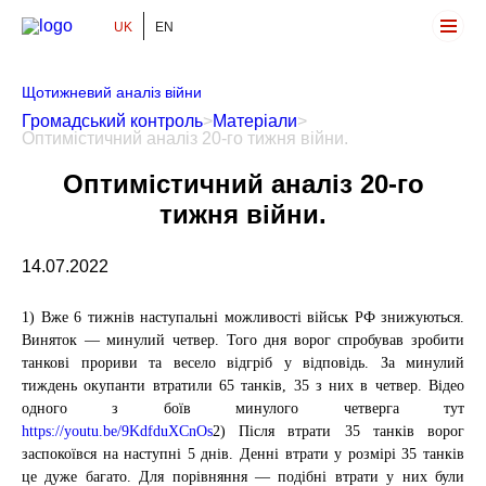
UK
EN
Громадський Контроль
Щотижневий аналіз війни
Громадський контроль
>
Матеріали
>
Оптимістичний аналіз 20-го тижня війни.
Оптимістичний аналіз 20-го
тижня війни.
14.07.2022
1) Вже 6 тижнів наступальні можливості військ РФ знижуються.
Виняток — минулий четвер. Того дня ворог спробував зробити
танкові прориви та весело відгріб у відповідь. За минулий
тиждень окупанти втратили 65 танків, 35 з них в четвер. Відео
одного з боїв минулого четверга тут
https://youtu.be/9KdfduXCnOs
2) Після втрати 35 танків ворог
заспокоївся на наступні 5 днів. Денні втрати у розмірі 35 танків
це дуже багато. Для порівняння — подібні втрати у них були