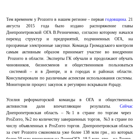
Тем временем у Prozorro в нашем регионе – первая
годовщина
. 21
августа 2015 года было издано распоряжение главы
Днепропетровской ОГА В.Резниченко, согласно которому начался
переход структур и предприятий, подчиненных ОГА, на
прозрачные электронные закупки. Команда Громадського контроля
самым активным образом принимает участие во внедрении
Prozorro в области. Эксперты ГК обучали и продолжают обучать
чиновников, бизнесменов и общественников пользоваться
системой – и в Днепре, и в городах и районах области.
Консультировали по различным аспектам использования системы.
Мониторили процесс закупок и регулярно вскрывали #зраду.
Усилия реформаторской команды в ОГА и общественных
активистов дали впечатляющие результаты.
Сейчас
Днепропетровская область –
№1 в стране по торгам через
ProZorro, №2 по количеству завершенных торгов, №3 в стране по
числу объявленных в ProZorro торгов. Днепропетровская область
за счет Prozorro сэкономила уже более 138 млн грн., из которых
более 50 млн приходится на ДнепрОГА, 18,5 млн. грн – на Днепр.