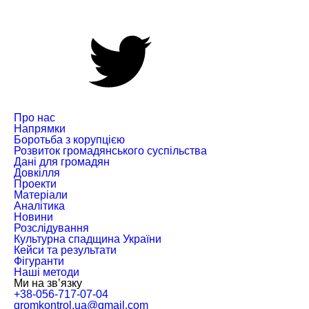
Про нас
Напрямки
Боротьба з корупцією
Розвиток громадянського суспільства
Дані для громадян
Довкілля
Проекти
Матеріали
Аналітика
Новини
Розслідування
Культурна спадщина України
Кейси та результати
Фігуранти
Наші методи
Ми на зв’язку
+38-056-717-07-04
gromkontrol.ua@gmail.com