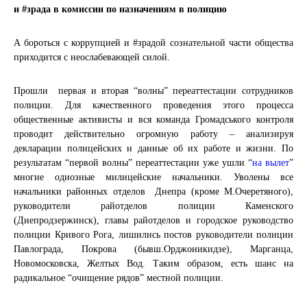
и #зрада в комиссии по назначениям в полицию
А бороться с коррупцией и #зрадой сознательной части общества
приходится с неослабевающей силой.
Прошли первая и вторая “волны” переаттестации сотрудников
полиции. Для качественного проведения этого процесса
общественные активисты и вся команда Громадського контроля
проводит действительно огромную работу – анализируя
декларации полицейских и данные об их работе и жизни. По
результатам “первой волны” переаттестации уже ушли “
на вылет
”
многие одиозные милицейские начальники.
Уволены все
начальники районных отделов Днепра (кроме М.Очеретяного),
руководители райотделов полиции Каменского
(Днепродзержинск), главы райотделов и городское руководство
полиции Кривого Рога, лишились постов руководители полиции
Павлограда, Покрова (бывш.Орджоникидзе), Марганца,
Новомосковска, Желтых Вод. Таким образом, есть шанс на
радикальное “очищение рядов” местной полиции.