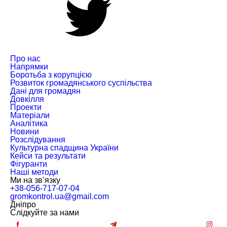
Про нас
Напрямки
Боротьба з корупцією
Розвиток громадянського суспільства
Дані для громадян
Довкілля
Проекти
Матеріали
Аналітика
Новини
Розслідування
Культурна спадщина України
Кейси та результати
Фігуранти
Наші методи
Ми на зв’язку
+38-056-717-07-04
gromkontrol.ua@gmail.com
Дніпро
Слiдкуйте за нами