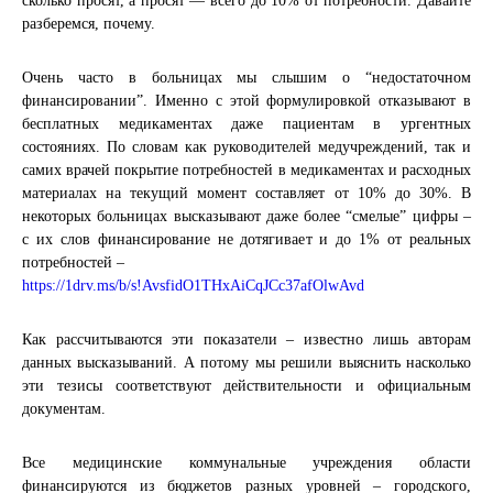
сколько просят, а просят — всего до 10% от потребности. Давайте
разберемся, почему.
Очень часто в больницах мы слышим о “недостаточном
финансировании”. Именно с этой формулировкой отказывают в
бесплатных медикаментах даже пациент
ам в ургентных
состояниях. По словам как руководителей медучреждений, так и
самих врачей покрытие потребностей в медикаментах и расходных
материалах на текущий момент составляет от 10% до 30%. В
некоторых больницах высказывают даже более “смелые” цифры –
с их слов финансирование не дотягивает и до 1% от реальных
потребностей –
https://1drv.ms/b/
s!AvsfidO1THxAiCqJCc37afOlw
Avd
Как рассчитываются эти показатели – известно лишь авторам
данных высказываний. А потому мы решили выяснить насколько
эти тезисы соответствуют действительности и официальным
документам.
Все медицинские коммунальные учреждения области
финансируются из бюджетов разных уровней – городского,