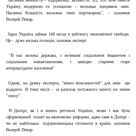
“Активна меншість – підприємці, активісти, усі, хто хоче бачити
Україну модерною та успішною – визначає напрямок змін.
Пасивна більшість визначає темп перетворень”, – зазначив
Валерій Пекар.
Зараз Україна займає 166 місце в рейтингу економічної свободи.
Це – дуже низька позиція, зазначає експерт.
“В нас велика держава, з великим соціальним бюджетом і
соціальним навантаженням, і швидко старіюче старе
непрацездатне населення”
Однак, на думку експерта, “вікно можливостей” для змін ще
відкрито. В тому числі – за рахунок потужного запиту на зміни
“знизу”.
В Дніпрі, як і в інших регіонах України, може і має бути
сформований попит на економічні реформи, адже саме в Дніпрі –
чи не найбільша підприємницька спільнота в країні, зазначив
Валерій Пекар.