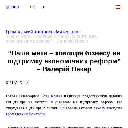
UK
EN
Громадський Контроль
Громадський контроль
>
Матеріали
>
“Наша мета – коаліція бізнесу на підтримку
економічних реформ” – Валерій Пекар
“Наша мета – коаліція бізнесу на
підтримку економічних реформ”
– Валерій Пекар
02.07.2017
Голова Платформи
Нова Країна
надихнув представників ділових
кіл Дніпра на зустрічі з бізнесом на підтримку реформ, що
стартувала в Дніпрі 2 липня. Співорганізатором
заходу
виступає
Громадський Контроль