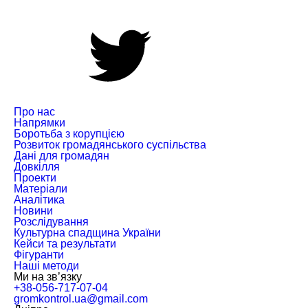
Про нас
Напрямки
Боротьба з корупцією
Розвиток громадянського суспільства
Дані для громадян
Довкілля
Проекти
Матеріали
Аналітика
Новини
Розслідування
Культурна спадщина України
Кейси та результати
Фігуранти
Наші методи
Ми на зв’язку
+38-056-717-07-04
gromkontrol.ua@gmail.com