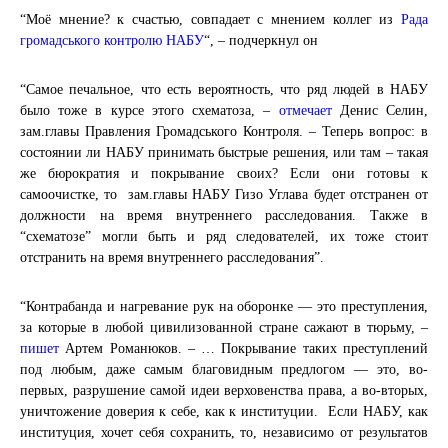
“Моё мнение? к счастью, совпадает с мнением коллег из
Рада
громадського контролю НАБУ
“, – подчеркнул он
“Самое печальное, что есть вероятность, что ряд людей в НАБУ
было тоже в курсе этого схематоза, –
отмечает
Денис Селин,
зам.главы Правления Громадського Контроля. – Теперь вопрос: в
состоянии ли НАБУ принимать быстрые решения, или там – такая
же бюрократия и покрывание своих? Если они готовы к
самоочистке, то зам.главы НАБУ Гизо Углава будет отстранен от
должности на время внутреннего расследования. Также в
“схематозе” могли быть и ряд следователей, их тоже стоит
отстранить на время внутреннего расследования”.
“Контрабанда и нагревание рук на оборонке — это преступления,
за которые в любой цивилизованной стране сажают в тюрьму, –
пишет
Артем Романюков
. – … Покрывание таких преступлений
под любым, даже самым благовидным предлогом — это, во-
первых, разрушение самой идеи верховенства права, а во-вторых,
уничтожение доверия к себе, как к институции. Если НАБУ, как
институция, хочет себя сохранить, то, независимо от результатов