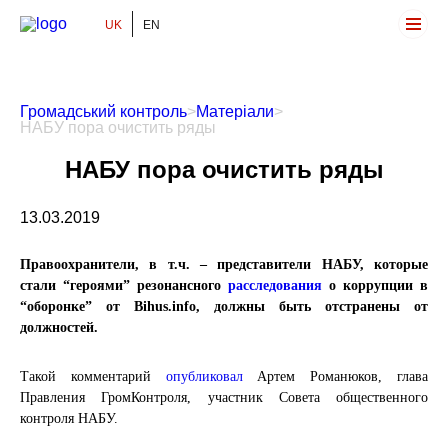
UK
EN
Громадський Контроль
Громадський контроль
>
Матеріали
>
НАБУ пора очистить ряды
НАБУ пора очистить ряды
13.03.2019
Правоохранители, в т.ч. – представители НАБУ, которые
стали “героями” резонансного
расследования
о коррупции в
“оборонке” от Bihus.info, должны быть отстранены от
должностей.
Такой комментарий
опубликовал
Артем Романюков, глава
Правления ГромКонтроля, участник Совета общественного
контроля НАБУ.