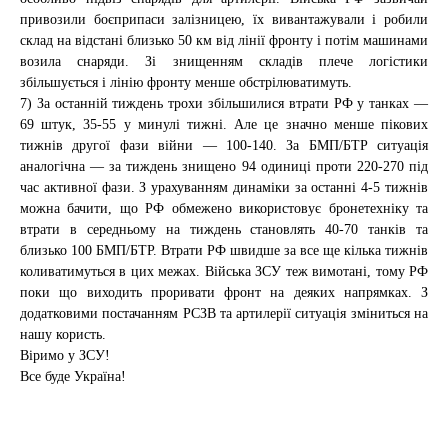
привозили боєприпаси залізницею, їх вивантажували і робили
склад на відстані близько 50 км від лінії фронту і потім машинами
возила снаряди. Зі знищенням складів плече логістики
збільшується і лінію фронту менше обстрілюватимуть.
7) За останній тиждень трохи збільшилися втрати РФ у танках —
69 штук, 35-55 у минулі тижні. Але це значно менше пікових
тижнів другої фази війни — 100-140. За БМП/БТР ситуація
аналогічна — за тиждень знищено 94 одиниці проти 220-270 під
час активної фази. З урахуванням динаміки за останні 4-5 тижнів
можна бачити, що РФ обмежено використовує бронетехніку та
втрати в середньому на тиждень становлять 40-70 танків та
близько 100 БМП/БТР. Втрати РФ швидше за все ще кілька тижнів
коливатимуться в цих межах. Війська ЗСУ теж вимотані, тому РФ
поки що виходить проривати фронт на деяких напрямках. З
додатковими постачанням РСЗВ та артилерії ситуація зміниться на
нашу користь.
Віримо у ЗСУ!
Все буде Україна!