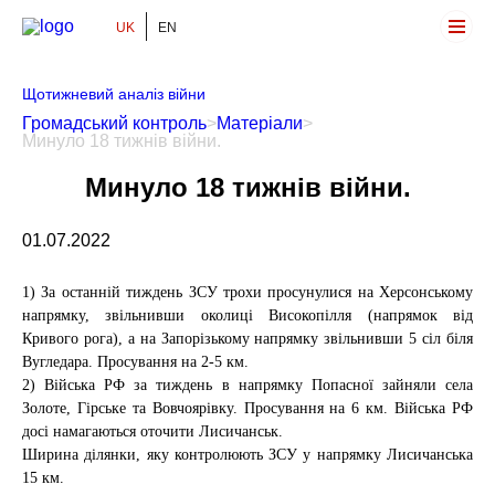
UK
EN
Громадський Контроль
Щотижневий аналіз війни
Громадський контроль
>
Матеріали
>
Минуло 18 тижнів війни.
Минуло 18 тижнів війни.
01.07.2022
1) За останній тиждень ЗСУ трохи просунулися на Херсонському
напрямку, звільнивши околиці Високопілля (напрямок від
Кривого рога), а на Запорізькому напрямку звільнивши 5 сіл біля
Вугледара. Просування на 2-5 км.
2) Війська РФ за тиждень в напрямку Попасної зайняли села
Золоте, Гірське та Вовчоярівку. Просування на 6 км. Війська РФ
досі намагаються оточити Лисичанськ.
Ширина ділянки, яку контролюють ЗСУ у напрямку Лисичанська
15 км.