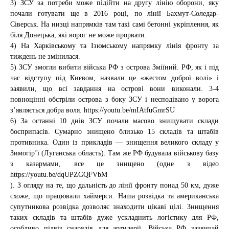
3) ЗСУ за потреби може підійти на другу лінію оборони, яку
почали готувати ще в 2016 році, по лінії Бахмут-Соледар-
Сіверськ. На низці напрямків там такі самі бетонні укріплення, як
біля Донецька, які ворог не може прорвати.
4) На Харківському та Ізюмському напрямку лінія фронту за
тиждень не змінилася.
5) ЗСУ змогли вибити війська РФ з острова Зміїний. РФ, як і під
час відступу під Києвом, назвали це «жестом доброї волі» і
заявили, що всі завдання на острові вони виконали. 3-4
повноцінні обстріли острова з боку ЗСУ і несподівано у ворога
з’являється добра воля. https://youtu.be/mIAtfuGmrSU
6) За останні 10 днів ЗСУ почали масово знищувати склади
боєприпасів. Сумарно знищено близько 15 складів та штабів
противника. Один із прикладів — знищення великого складу у
Зимогір’ї (Луганська область). Там же РФ будувала військову базу
з казармами, все це знищено (одне з відео
https://youtu.be/dqUPZGQFVbM
). З огляду на те, що дальність до лінії фронту понад 50 км, дуже
схоже, що працювали хаймерси. Наша розвідка та американська
супутникова розвідка дозволяє знаходити цікаві цілі. Знищення
таких складів та штабів дуже ускладнить логістику для РФ,
особливо підвіз снарядів для артилерії. Війська РФ зазвичай