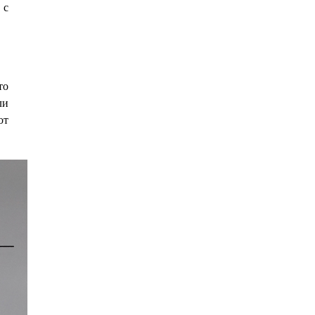
 с
то
ли
от