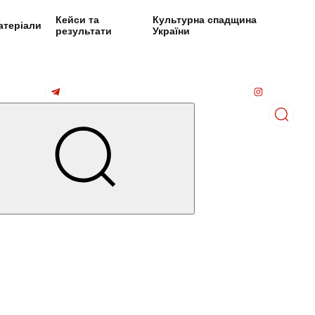
Кейси та
Культурна спадщина
атеріали
результати
України