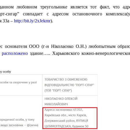
анном любовном треугольнике является тот факт, что адр
-сигар” совпадает с адресом остановочного комплекса(у
я 33а –
http://bit.ly/2xJekmr
).
ес основателя ООО (г-н Ніколаєнко О.Н.) любопытным образ
е
расположено
здание….. Харьковского кожно-венерологическо