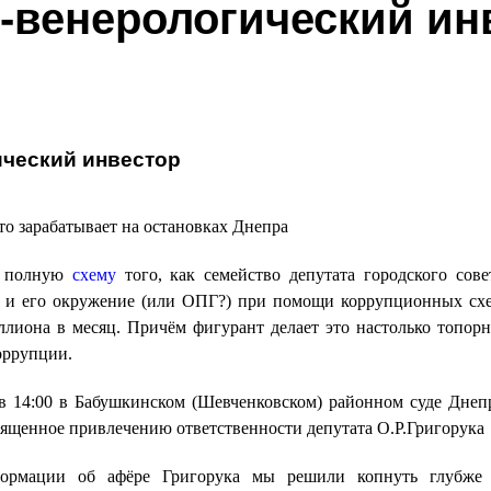
-венерологический ин
ческий инвестор
то зарабатывает на остановках Днепра
и полную
схему
того, как семейство депутата городского сове
а и его окружение (или ОПГ?) при помощи коррупционных сх
ллиона в месяц. Причём фигурант делает это настолько топорн
оррупции.
. в 14:00 в Бабушкинском (Шевченковском) районном суде Днеп
вященное привлечению ответственности депутата О.Р.Григорук
ормации об афёре Григорука мы решили копнуть глубже