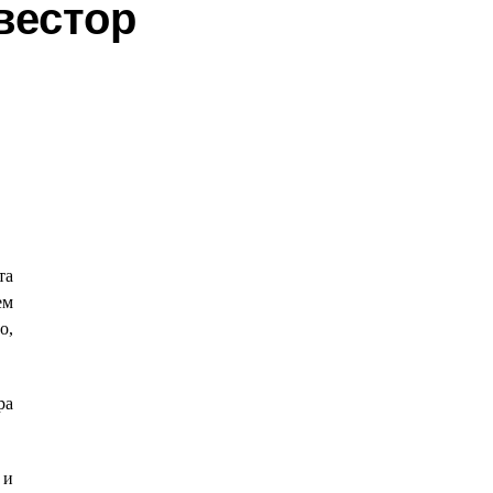
вестор
та
ем
о,
ра
а
 и