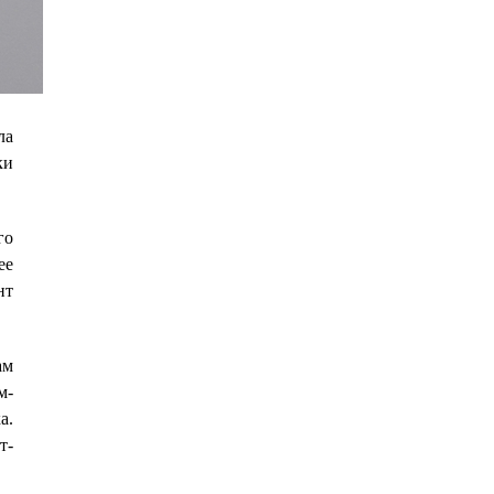
ла
ки
го
ее
нт
ам
м-
а.
т-