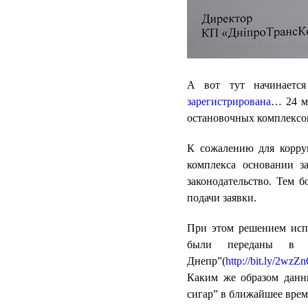
А вот тут начинаетс
зарегистрирована
… 24 ма
остановочных комплексов
К сожалению для корруп
комплекса основании з
законодательство. Тем 
подачи заявки.
При этом решением испо
были переданы в 
Днепр”(
http://bit.ly/2wzZ
Каким же образом данн
сигар” в ближайшее врем