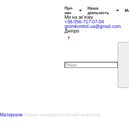
Головне меню
Про
Наша
М
нас
діяльність
Ми на зв’язку
+38-056-717-07-04
gromkontrol.ua@gmail.com
Дніпро
Матеріали
>
Кожно-венерологический инвестор