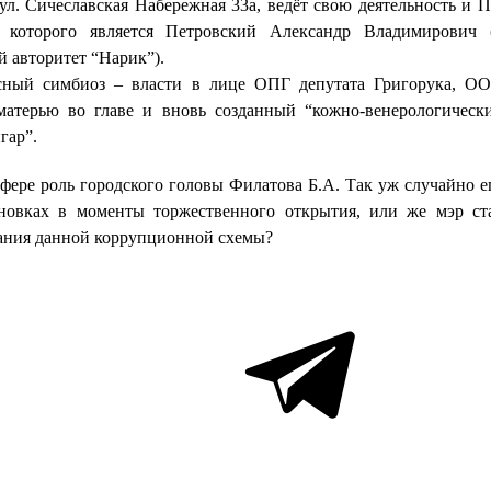
 ул. Сичеславская Набережная 33а, ведёт свою деятельность и 
 которого является Петровский Александр Владимирович 
 авторитет “Нарик”).
сный симбиоз – власти в лице ОПГ депутата Григорука, О
матерью во главе и вновь созданный “кожно-венерологическ
гар”.
афере роль городского головы Филатова Б.А. Так уж случайно е
ановках в моменты торжественного открытия, или же мэр ст
ания данной коррупционной схемы?