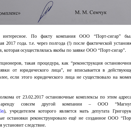
я интересное. По факту компания ООО “Порт-сигар” бы
я 2017 года. т.е. через полгода (!) после фактической установ
, которая осуществлялась якобы по заявке ООО “Порт-сигар”.
ционеров, такая процедура, как “реконструкция остановочно
аявки от юридического лица”, не вписывается в действующ
более, если этого юридического лица не существовало на моме
лкома от 23.02.2017 остановочные комплексы по этим адрес
аренду совсем другой компании – ООО “Магну
n6n
), учредителем которого является мать депутата Григорук
ые остановки реконструировало ещё не созданное ООО “Пор
я установит следствие.