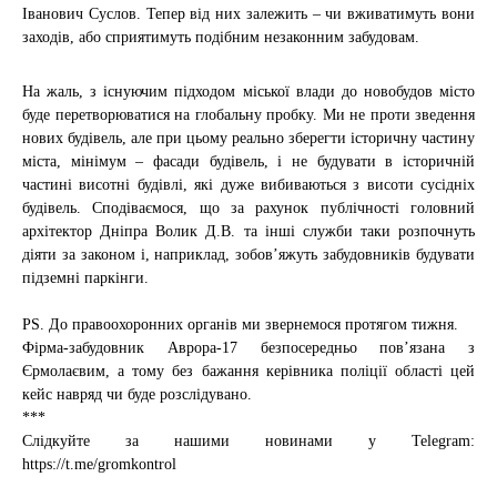
Іванович Суслов. Тепер від них залежить – чи вживатимуть вони
заходів, або сприятимуть подібним незаконним забудовам.
На жаль, з існуючим підходом міської влади до новобудов місто
буде перетворюватися на глобальну пробку. Ми не проти зведення
нових будівель, але при цьому реально зберегти історичну частину
міста, мінімум – фасади будівель, і не будувати в історичній
частині висотні будівлі, які дуже вибиваються з висоти сусідніх
будівель. Сподіваємося, що за рахунок публічності головний
архітектор Дніпра Волик Д.В. та інші служби таки розпочнуть
діяти за законом і, наприклад, зобов’яжуть забудовників будувати
підземні паркінги.
PS. До правоохоронних органів ми звернемося протягом тижня.
Фірма-забудовник Аврора-17 безпосередньо пов’язана з
Єрмолаєвим, а тому без бажання керівника поліції області цей
кейс навряд чи буде розслідувано.
***
Слідкуйте за нашими новинами у Telegram:
https://t.me/gromkontrol