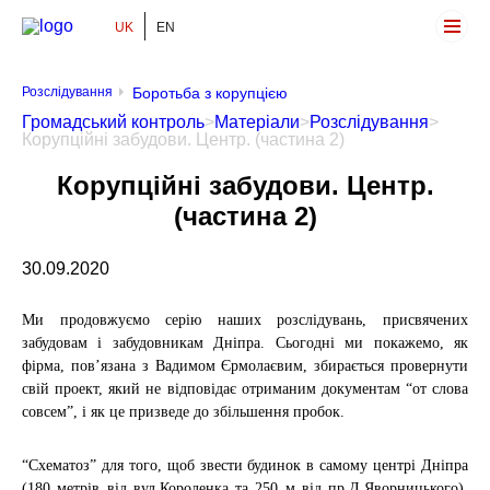
UK
EN
Громадський Контроль
Розслідування
Боротьба з корупцією
Громадський контроль
>
Матеріали
>
Розслідування
>
Корупційні забудови. Центр. (частина 2)
Корупційні забудови. Центр.
(частина 2)
30.09.2020
Ми продовжуємо серію наших розслідувань, присвячених
забудовам і забудовникам Дніпра. Сьогодні ми покажемо, як
фірма, пов’язана з Вадимом Єрмолаєвим, збирається провернути
свій проект, який не відповідає отриманим документам “от слова
совсем”, і як це призведе до збільшення пробок.
“Схематоз” для того, щоб звести будинок в самому центрі Дніпра
(180 метрів від вул.Короленка та 250 м від пр.Д.Яворницького),