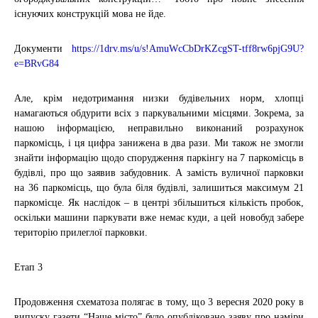
існуючих конструкцій мова не йде.
Документи
https://1drv.ms/u/s!AmuWcCbDrKZcgST-tff8rw6pjG9U?
e=BRvG84
Але, крім недотримання низки будівельних норм, хлопці
намагаються обдурити всіх з паркувальними місцями. Зокрема, за
нашою інформацією, неправильно виконаний розрахунок
паркомісць, і ця цифра занижена в два рази. Ми також не змогли
знайти інформацію щодо спорудження паркінгу на 7 паркомісць в
будівлі, про що заявив забудовник. А замість вуличної парковки
на 36 паркомісць, що була біля будівлі, залишиться максимум 21
паркомісце. Як наслідок – в центрі збільшиться кількість пробок,
оскільки машини паркувати вже немає куди, а цей новобуд забере
територію прилеглої парковки.
Етап 3
Продовження схематоза полягає в тому, що 3 вересня 2020 року в
випуску газети “Наше місто” було опубліковано заяву про наміри