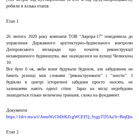
робили в кілька етапів.
Етап 1
26 лютого 2020 року компанія ТОВ “Аврора-17” повідомила до
управління Державного архітектурно-будівельного контролю
Дніпровського міськради про початок реконструкції
незавершеного будівництва, яке знаходилося на вулиці Челюскіна
10.
Все було б ок, якби вони будували будинок, але забудовник не
бачить різниці між словами “реконструювати” і “знести”. І
будівлю в центрі історичної забудови просто зносять, не
залишаючи навіть однієї стіни. Зараз на місці недобудови
знаходиться тільки величезна траншея, схожа на фундамент.
Документи
https://1drv.ms/u/s!AmuWcCbDrKZcgWCEFQ_SygyTD5Aa?e=BiqQiu
Етап 2