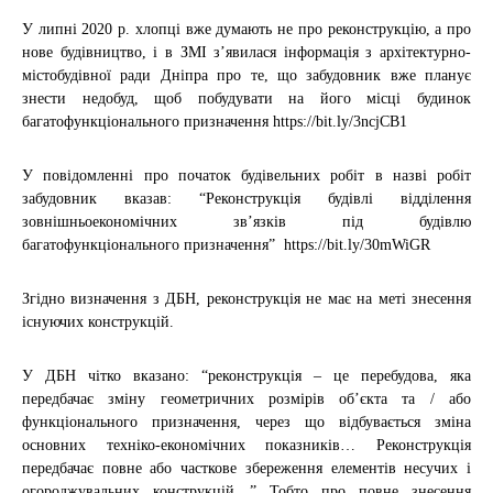
У липні 2020 р. хлопці вже думають не про реконструкцію, а про
нове будівництво, і в ЗМІ з’явилася інформація з архітектурно-
містобудівної ради Дніпра про те, що забудовник вже планує
знести недобуд, щоб побудувати на його місці будинок
багатофункціонального призначення https://bit.ly/3ncjCB1
У повідомленні про початок будівельних робіт в назві робіт
забудовник вказав: “Реконструкція будівлі відділення
зовнішньоекономічних зв’язків під будівлю
багатофункціонального призначення” https://bit.ly/30mWiGR
Згідно визначення з ДБН, реконструкція не має на меті знесення
існуючих конструкцій.
У ДБН чітко вказано: “реконструкція – це перебудова, яка
передбачає зміну геометричних розмірів об’єкта та / або
функціонального призначення, через що відбувається зміна
основних техніко-економічних показників… Реконструкція
передбачає повне або часткове збереження елементів несучих і
огороджувальних конструкцій…” Тобто про повне знесення