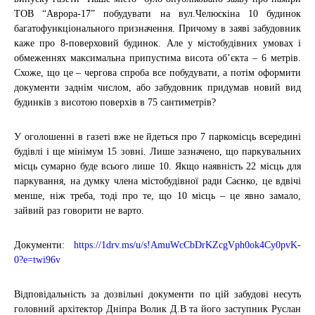
ТОВ “Аврора-17” побудувати на вул.Челюскіна 10 будинок
багатофункціонального призначення. Причому в заяві забудовник
каже про 8-поверховий будинок. Але у містобудівних умовах і
обмеженнях максимальна припустима висота об’єкта – 6 метрів.
Схоже, що це – чергова спроба все побудувати, а потім оформити
документи заднім числом, або забудовник придумав новий вид
будинків з висотою поверхів в 75 сантиметрів?
У оголошенні в газеті вже не йдеться про 7 паркомісць всередині
будівлі і ще мінімум 15 зовні. Лише зазначено, що паркувальних
місць сумарно буде всього лише 10. Якщо наявність 22 місць для
паркування, на думку члена містобудівної ради Саєнко, це вдвічі
менше, ніж треба, тоді про те, що 10 місць – це явно замало,
зайвий раз говорити не варто.
Документи:
https://1drv.ms/u/s!AmuWcCbDrKZcgVph0ok4Cy0pvK-
0?e=twi96v
Відповідальність за дозвільні документи по цій забудові несуть
головний архітектор Дніпра Волик Д.В та його заступник Руслан