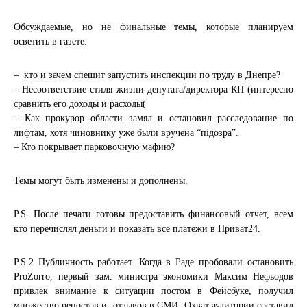
Обсуждаемые, но не финальные темы, которые планируем
осветить в газете:
– кто и зачем спешит запустить инспекции по труду в Днепре?
– Несоответствие стиля жизни депутата/директора КП (интересно
сравнить его доходы и расходы(
– Как прокурор области замял и остановил расследование по
лифтам, хотя чиновнику уже были вручена “підозра”.
– Кто покрывает парковочную мафию?
Темы могут быть изменены и дополнены.
P.S. После печати готовы предоставить финансовый отчет, всем
кто перечислял деньги и показать все платежи в Приват24.
P.S.2 Публичность работает. Когда в Раде пробовали остановить
ProZorro, первый зам. министра экономики Максим Нефьодов
привлек внимание к ситуации постом в Фейсбуке, получил
множество репостов и отзывов в СМИ. Охват аудитории составил