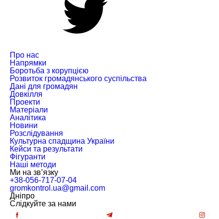
Про нас
Напрямки
Боротьба з корупцією
Розвиток громадянського суспільства
Дані для громадян
Довкілля
Проекти
Матеріали
Аналітика
Новини
Розслідування
Культурна спадщина України
Кейси та результати
Фігуранти
Наші методи
Ми на зв’язку
+38-056-717-07-04
gromkontrol.ua@gmail.com
Дніпро
Слiдкуйте за нами