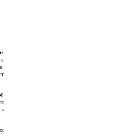
их
ту
и,
ят
ой
яя
сь
ех