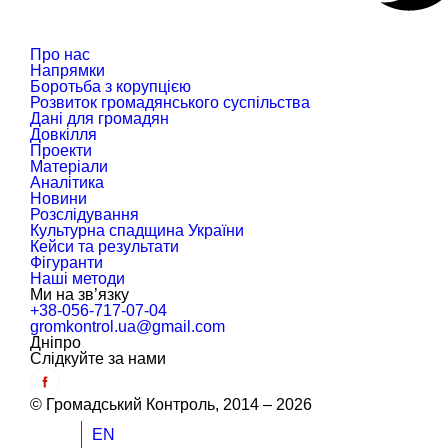
Про нас
Напрямки
Боротьба з корупцією
Розвиток громадянського суспільства
Дані для громадян
Довкілля
Проекти
Матеріали
Аналітика
Новини
Розслідування
Культурна спадщина України
Кейси та результати
Фігуранти
Наші методи
Ми на зв’язку
+38-056-717-07-04
gromkontrol.ua@gmail.com
Дніпро
Слiдкуйте за нами
© Громадський Контроль, 2014 – 2026
UK
EN