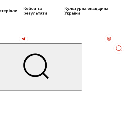
Кейси та
Культурна спадщина
атеріали
результати
України