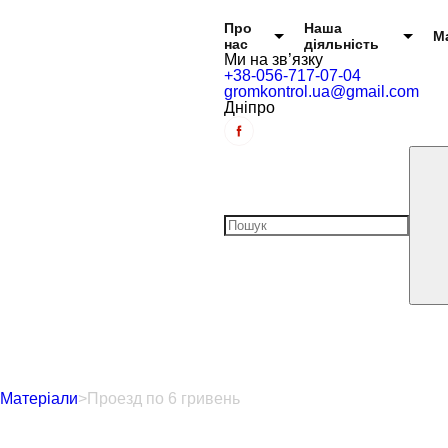
Головне меню
Про
Наша
М
нас
діяльність
Ми на зв’язку
+38-056-717-07-04
gromkontrol.ua@gmail.com
Дніпро
Матеріали
>
Проезд по 6 гривень