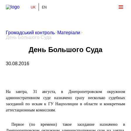
UK
EN
Громадський Контроль
Громадський контроль
>
Матеріали
>
День Большого Суда
День Большого Суда
30.08.2016
На завтра, 31 августа, в Днепропетровском окружном
административном суде назначено сразу несколько судебных
заседаний по искам к ГУ Нацполиции в области и конкретным
аттестационным комиссиям.
Первое (по времени) такое заседание назначено в
Днепропетровском окружном административном суде на завтра,