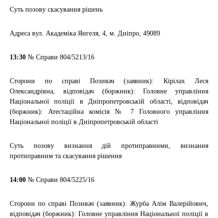
Суть позову
скасування рішень
Адреса
вул. Академіка Янгеля, 4, м. Дніпро, 49089
13:30
№ Справи
804/5213/16
Сторони по справі
Позивач (заявник): Кірілах Леся
Олександрівна, відповідач (боржник): Головне управління
Національної поліції в Дніпропетровській області, відповідач
(боржник): Атестаційна комісія № 7 Головного управління
Національної поліції в Дніпропетровській області
Суть позову
визнання дій протиправними, визнання
протиправним та скасування рішення
14:00
№ Справи
804/5225/16
Сторони по справі
Позивач (заявник): Журба Алім Валерійович,
відповідач (боржник): Головне управління Національної поліції в