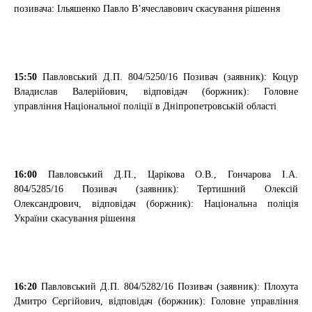
позивача: Ільяшенко Павло В’ячеславович
скасування рішення
15:50
Павловський Д.П.
804/5250/16
Позивач (заявник): Коцур
Владислав Валерійович, відповідач (боржник): Головне
управління Національної поліції в Дніпропетровській області
16:00
Павловський Д.П., Царікова О.В., Гончарова І.А.
804/5285/16
Позивач (заявник): Тертишний Олексій
Олександрович, відповідач (боржник): Національна поліція
України
скасування рішення
16:20
Павловський Д.П.
804/5282/16
Позивач (заявник): Плохута
Дмитро Сергійович, відповідач (боржник): Головне управління