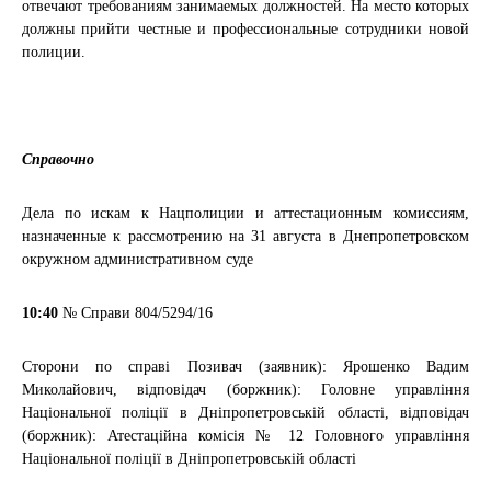
отвечают требованиям занимаемых должностей. На место которых
должны прийти честные и профессиональные сотрудники новой
полиции.
Справочно
Дела по искам к Нацполиции и аттестационным комиссиям,
назначенные к рассмотрению на 31 августа в Днепропетровском
окружном административном суде
10:40
№ Справи
804/5294/16
Сторони по справі
Позивач (заявник): Ярошенко Вадим
Миколайович, відповідач (боржник): Головне управління
Національної поліції в Дніпропетровській області, відповідач
(боржник): Атестаційна комісія № 12 Головного управління
Національної поліції в Дніпропетровській області