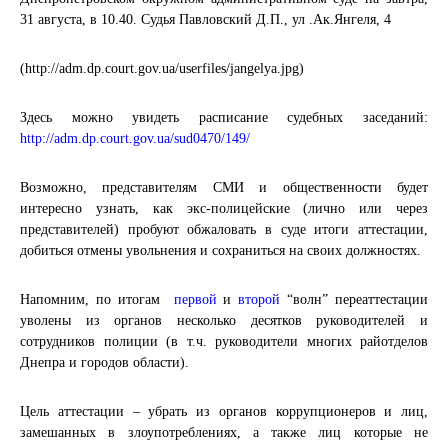
31 августа, в 10.40. Судья Павловский Д.П., ул .Ак.Янгеля, 4
(http://adm.dp.court.gov.ua/userfiles/jangelya.jpg)
Здесь можно увидеть расписание судебных заседаний:
http://adm.dp.court.gov.ua/sud0470/149/
Возможно, представителям СМИ и общественности будет
интересно узнать, как экс-полицейские (лично или через
представителей) пробуют обжаловать в суде итоги аттестации,
добиться отмены увольнения и сохраниться на своих должностях.
Напомним, по итогам
первой
и
второй
“волн” переаттестации
уволены из органов несколько десятков руководителей и
сотрудников полиции (в т.ч. руководители многих райотделов
Днепра и городов области).
Цель аттестации – убрать из органов коррупционеров и лиц,
замешанных в злоупотреблениях, а также лиц которые не