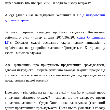
переплатило 186 тис грн, чим і заподіяло шкоду бюджету.
А суд (диво!) навіть відправив керівника КП
під цілодобовий
домашній арешт
.
За цією справою сьогодні пройшло засідання Жовтневого
районного суду (номер справи 201/6369/20,
cуддя Ополинська
І.Г.
). Оскільки судові засідання, окрім певних випадків, є
публічними, на суд прийшов активіст Громадського Контролю – у
якості “вільного слухача”.
Але, дізнавшись про присутність представника громадськості,
адвокат підсудного Лазарєва фактично зажадав закрити процес від
широкого загалу – виступив з клопотанням до суду про видалення
представника нашої команди.
Прокурор у відповідь на запитання судді – яка його позиція щодо
видалення вільного слухача? – сказав, що не заперечує проти
видалення активіста. Суддя Ополинська влаштувала фактичний
допит представника громадськості. Після цього ухвалила з голосу