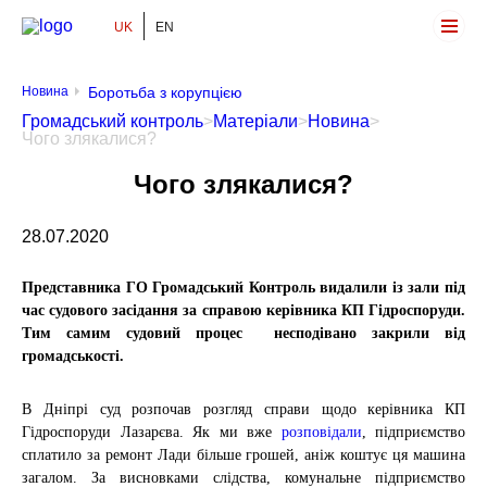
UK
EN
Громадський Контроль
Новина
Боротьба з корупцією
Громадський контроль
>
Матеріали
>
Новина
>
Чого злякалися?
Чого злякалися?
28.07.2020
Представника ГО Громадський Контроль видалили із зали під
час судового засідання за справою керівника КП Гідроспоруди.
Тим самим судовий процес несподівано закрили від
громадськості.
В Дніпрі суд розпочав розгляд справи щодо керівника КП
Гідроспоруди Лазарєва. Як ми вже
розповідали
, підприємство
сплатило за ремонт Лади більше грошей, аніж коштує ця машина
загалом. За висновками слідства, комунальне підприємство