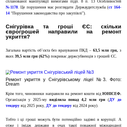
спланованої маніпуляції вимогами підп. 8 п. 13 Особливостей
№1178
. Це порушення має розглядати Держаудитслужба (
ст 164-
14
“Порушення законодавства про закупівлі”
).
Снігурівка та гроші ЄС: скільки
єврогрошей направили на ремонт
укриття?
Загальна вартість об’єкта без врахування ПКД –
63,5 млн грн
,
з
яких
39,5 млн грн (62%)
покриває
держсубвенція
з грошей ЄС
.
Ремонт укриття у Снігурівському ліцеї №3. Фото:
Dream
Крім того, чиновники направили на ремонт кошти від
ЮНІСЕФ.
Організація у 2025-му
виділила понад 4,2 млн грн
(
ДУ до
тендеру
від 2025 року,
ДУ до тендеру
від 2024 року).
Тобто і ці гроші можуть бути потенційно задіяні в корупції. А
отже і імідж держави в очах такої поважної міжнародної