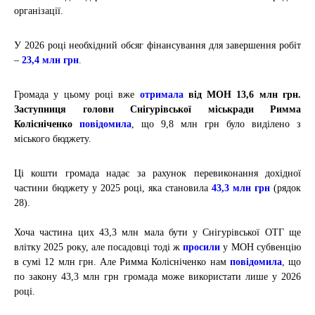
організації.
У 2026 році необхідний обсяг фінансування для завершення робіт
–
23,4 млн грн
.
Громада у цьому році вже
отримала
від МОН 13,6 млн грн.
Заступниця голови Снігурівської міськради Римма
Колісніченко
повідомила
, що 9,8 млн грн було виділено з
міського бюджету.
Ці кошти громада надає за рахунок перевиконання дохідної
частини бюджету у 2025 році, яка становила
43,3 млн грн
(рядок
28).
Хоча частина цих 43,3 млн мала бути у Снігурівської ОТГ ще
влітку 2025 року, але посадовці тоді ж
просили
у МОН субвенцію
в сумі 12 млн грн.
Але Римма Колісніченко нам
повідомила
, що
по закону 43,3 млн грн громада може використати лише у 2026
році.