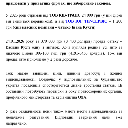
працювати у приватних фірмах, що заборонено законом.
У 2025 році отримав від
ТОВ КІВ-ТРАНС
24 000 грн (у цій фірмі
він значиться керівником),
а
від
ТОВ ЮГ ТІР-СЕРВІС
– 1 200
грн (
співвласник компанії – батько Івана Кухти
).
24.01.2026 року
за 370 000 грн (8 438 доларів) продав батьку –
Василю Кухті одну з автівок. Хоча купляла родина усі авто за
нижчою ціною 106-180 тис. грн (4191-6438 доларів). Тож він
продає авто приблизно у 2 рази дорожче.
Тож маємо завищені ціни, дивний довгобуд і жодної
відповідальності. Водночас у відповідальних за будівництво
укриття посадовців спостерігається дивне зростання статків. Ці
обставини потребують перевірки з боку правоохоронних органів,
профільного міністерства та керівництва ОДА.
У разі бездіяльності вони також мають нести відповідальність за
неналежне реагування. Відповідні звернення нами вже
направлено.