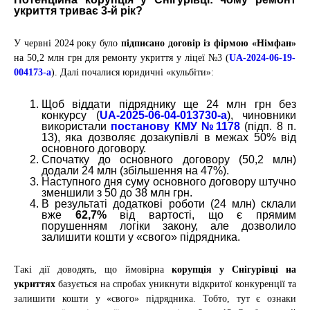
укриття триває 3-й рік?
У червні 2024 року було
підписано договір із фірмою
«Німфан»
на 50,2 млн грн для ремонту укриття у ліцеї №3 (
UA-2024-06-19-
004173-a
). Далі почалися юридичні «кульбіти»:
Щоб віддати підряднику ще 24 млн грн без
конкурсу (
UA-2025-06-04-013730-a
), чиновники
використали
постанову КМУ №1178
(підп. 8 п.
13), яка дозволяє дозакупівлі в межах 50% від
основного договору.
Спочатку до основного договору (50,2 млн)
додали 24 млн (збільшення на 47%).
Наступного дня суму основного договору штучно
зменшили з 50 до 38 млн грн.
В результаті додаткові роботи (24 млн) склали
вже
62,7%
від вартості, що є прямим
порушенням логіки закону, але дозволило
залишити кошти у «свого» підрядника.
Такі дії доводять, що ймовірна
корупція у Снігурівці на
укриттях
базується на спробах уникнути відкритої конкуренції та
залишити кошти у «свого» підрядника. Тобто, тут є ознаки