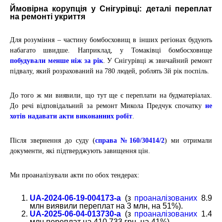
Ймовірна корупція у Снігурівці: деталі переплат
на ремонті укриття
Для розуміння – частину бомбосховищ в інших регіонах будують
набагато швидше.
Наприклад, у Томаківці бомбосховище
побудували менше ніж за рік
.
У Снігурівці ж звичайний ремонт
підвалу, який розрахований на
780 людей
, роблять 3й рік поспіль.
До того ж ми виявили, що тут ще є переплати на будматеріалах.
До речі відповідальний за ремонт Микола Предчук спочатку
не
хотів надавати акти виконанних робіт
.
Після звернення до суду (
справа №160/30414/2
) ми отримали
документи, які підтверджують завищення цін.
Ми проаналізували акти по обох тендерах:
UA-2024-06-19-004173-a
(з
проаналізованих
8.9
млн виявили переплат на 3 млн, на 51%).
UA-2025-06-04-013730-a
(з
проаналізованих
1.4
млн переплат на 410 733 грн, на 41%).