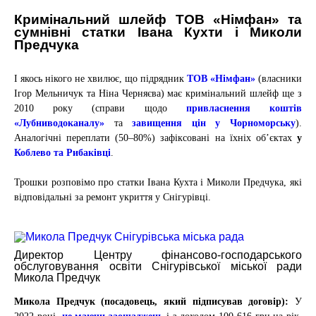
Кримінальний шлейф ТОВ «Німфан» та
сумнівні статки Івана Кухти і Миколи
Предчука
І якось нікого не хвилює, що підрядник
ТОВ «Німфан»
(власники
Ігор Мельничук та Ніна Черняєва) має кримінальний шлейф ще з
2010 року (справи щодо
привласнення коштів
«Лубниводоканалу»
та
завищення цін у Чорноморську
).
Аналогічні переплати (50–80%) зафіксовані на їхніх об’єктах
у
Коблево та Рибаківці
.
Трошки розповімо про статки Івана Кухта і Миколи Предчука, які
відповідальні за ремонт укриття у Снігурівці.
Директор Центру фінансово-господарського
обслуговування освіти Снігурівської міської ради
Микола Предчук
Микола Предчук (посадовець, який підписував договір):
У