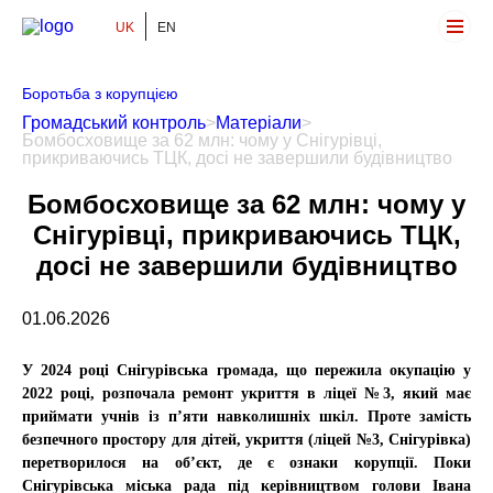
UK
EN
Громадський Контроль
Боротьба з корупцією
Громадський контроль
>
Матеріали
>
Бомбосховище за 62 млн: чому у Снігурівці,
прикриваючись ТЦК, досі не завершили будівництво
Бомбосховище за 62 млн: чому у
Снігурівці, прикриваючись ТЦК,
досі не завершили будівництво
01.06.2026
У 2024 році Снігурівська громада, що пережила окупацію у
2022 році, розпочала ремонт укриття в ліцеї №3, який має
приймати учнів із п’яти навколишніх шкіл. Проте замість
безпечного простору для дітей, укриття (ліцей №3, Снігурівка)
перетворилося на об’єкт, де є ознаки корупції. Поки
Снігурівська міська рада під керівництвом голови Івана