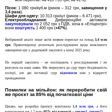
Пісок
:
1 080 грн/куб.м (ринок – 312 грн,
завищення у
3,4 раза
).
Шафи для одягу:
10 313 грн/шт (ринок – 6 471 грн).
Електрообладнання:
Диференційні автомати
закуповували
по 2 052 грн з ПДВ, хоча в «Епіцентрі»
вони
коштують
1 400 грн (
+47%
).
Вибірковий аналіз лише актів виявив переплат на понад
3,4 млн
грн
. Правоохоронці
розпочали розслідування
щодо можливого
завищення цін у додатковій закупівлі у кінці 2025 року.
По першій закупівлі – не поспішають з розслідуванням і не
реагують на наші заяви.
Ми звернулись до суду через бездіяльність
поліції, але дві інстанції суду
відмовили
нам у відкритті
провадження.
Помилки на мільйон: як переробити свій
же проєкт за 85% від початкової ціни
Цікаво, що розробка проєкту коштувала
1,4 млн грн
, а його
коригування ще 1,2 млн (
85% від вартості
–
тендер1
,
тендер2
).