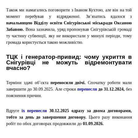
Також ми намагались поговорити з Іваном Кухтою, але він на той
момент перебував у відрядженні.
Зв’язатись вдалося з
начальницею Відділу освіти Снігурівської міськради Оксаною
Забавою
.
Вона зазначила, уряд пропонував Снігурівській громаді
ту частину субвенції, яку не використали у минулі періоди, тому
громада користується такою можливістю.
ТЦК і генератор-привид: чому укриття в
Снігурівці не можуть відремонтувати
вчасно?
Терміни здачі об’єкта
переносили двічі
.
Спочатку роботи мали
завершити до 30.09.2025. Але строки
перенесли
до
31.12.2024,
без
пояснення причин.
Вдруге
їх перенесли
30.12.2025 одразу за двома договорами,
тобто за день до завершення договору
.
Цього разу виконання
робіт по обох договорах продовжили до
01.09.2026.