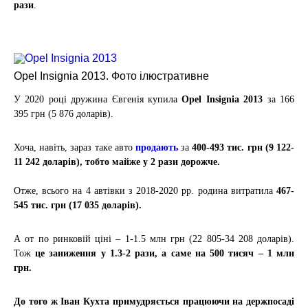
рази
.
Opel Insignia 2013. Фото ілюстративне
У 2020 році дружина Євгенія купила
Opel Insignia 2013
за 166
395 грн (5 876 доларів).
Хоча, навіть, зараз таке авто
продають
за
400-493 тис. грн (9 122-
11 242 доларів), тобто майже у 2 рази дорожче.
Отже, всього на 4 автівки з 2018-2020 рр. родина витратила
467-
545 тис. грн (17 035 доларів).
А от по ринковій ціні – 1-1.5 млн грн (22 805-34 208 доларів).
Тож
це заниження у 1.3-2 рази, а саме на 500 тисяч – 1 млн
грн.
До того ж Іван Кухта примудряється працюючи на держпосаді