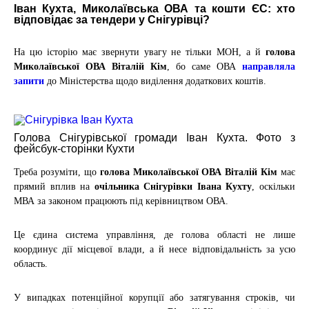
Іван Кухта, Миколаївська ОВА та кошти ЄС: хто
відповідає за тендери у Снігурівці?
На цю історію має звернути увагу не тільки МОН, а й
голова
Миколаївської ОВА Віталій Кім
, бо саме ОВА
направляла
запити
до Міністерства щодо виділення додаткових коштів.
Голова Снігурівської громади Іван Кухта. Фото з
фейсбук-сторінки Кухти
Треба розуміти, що
голова Миколаївської ОВА Віталій Кім
має
прямий вплив на
очільника Снігурівки Івана Кухту
, оскільки
МВА за законом працюють під керівництвом ОВА.
Це єдина система управління, де голова області не лише
координує дії місцевої влади, а й несе відповідальність за усю
область.
У випадках потенційної корупції або затягування строків, чи