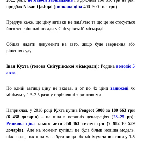
2022 році,
не маючи заощаджень
і з доходом 100 616 грн на рік,
придбав
Nissan Qashqai
(
ринкова ціна
400–500 тис. грн)
.
Предчук каже, що ціну автівки не пам’ятає та що це не стосується
його теперішньої посади у Снігурівській міськраді.
Обіцяв надати документи на авто, якщо буде звернення або
рішення суду.
Іван Кухта (голова Снігурівської міськради):
Родина
володіє 5
авто
.
По одній автівці ціну не вказав, а от по 4х ціни
занижені
як
мінімум у 1.5-2.5 рази у порівнянні з ринковими.
Наприклад, у 2018 році Кухта купив
Peugeot 5008
за
180 663 грн
(6 438 доларів)
– це ціна в останніх деклараціях (
23
–
25
рр
).
Ринкова ціна
такого авто 350-463 тисячі грн (7 982-10 559
доларів)
. Але на момент купівлі це була більш новіша модель,
ніж зараз, тож ціна мала бути вища. Як мінімум
заниження у
1.5