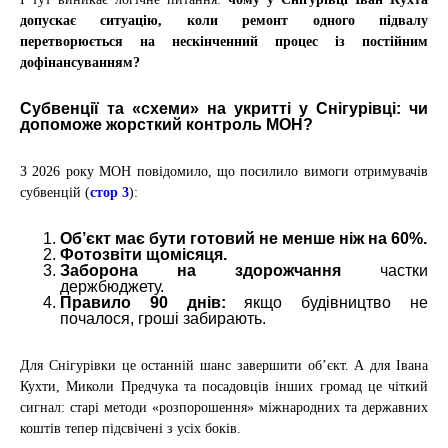
допускає ситуацію, коли ремонт одного підвалу
перетворюється на нескінченний процес із постійним
дофінансуванням?
Субвенції та «схеми» на укритті у Снігурівці: чи
допоможе жорсткий контроль МОН?
З 2026 року МОН повідомило, що посилило вимоги отримувачів
субвенцій
(
стор 3
)
:
Об’єкт має бути готовий не менше ніж на 60%.
Фотозвіти щомісяця.
Заборона на здорожчання
частки
держбюджету.
Правило 90 днів:
якщо будівництво не
почалося, гроші забирають.
Для Снігурівки це останній шанс завершити об’єкт. А для
Івана
Кухти, Миколи Предчука та посадовців інших громад це чіткий
сигнал: старі методи «розпорошення» міжнародних та державних
коштів тепер підсвічені з усіх боків.