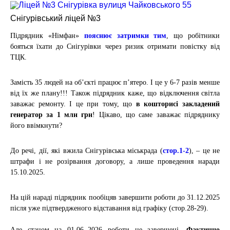
Снігурівський ліцей №3
Підрядник «Німфан»
пояснює затримки тим
, що робітники
бояться їхати до Снігурівки через ризик отримати повістку від
ТЦК.
Замість 35 людей на об’єкті працює п’ятеро. І це у 6-7 разів менше
від їх же плану!!! Також підрядник каже, що відключення світла
заважає ремонту. І це при тому, що
в кошторисі закладений
генератор за 1 млн грн
! Цікаво, що саме заважає підряднику
його ввімкнути?
До речі
, дії, які вжила Снігурівська міськрада (
стор.1-2
), – це не
штрафи і не розірвання договору, а лише проведення наради
15.10.2025.
На цій нараді підрядник пообіцяв завершити роботи до 31.12.2025
після уже підтвердженого відставання від графіку (стор.28-29).
Але станом на
01.06..2026
роботи не завершені.
Фактично