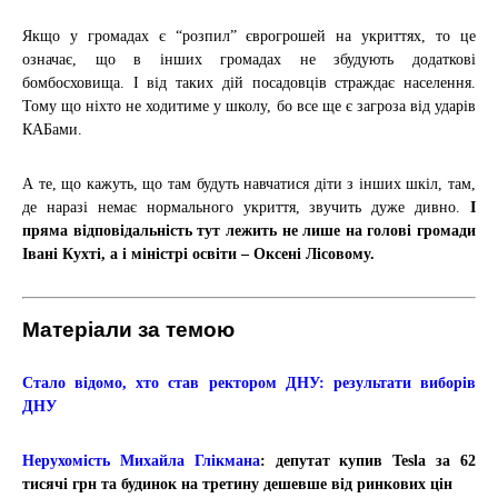
Якщо у громадах є “розпил” єврогрошей на укриттях, то це
означає, що в інших громадах не збудують додаткові
бомбосховища. І від таких дій посадовців страждає населення.
Тому що ніхто не ходитиме у школу, бо все ще є загроза від ударів
КАБами.
А те, що кажуть, що там будуть навчатися діти з інших шкіл, там,
де наразі немає нормального укриття, звучить дуже дивно.
І
пряма відповідальність тут лежить не лише на голові громади
Івані Кухті, а і міністрі освіти – Оксені Лісовому.
Матеріали за темою
Стало відомо,
хто став ректором ДНУ
: результати виборів
ДНУ
Нерухомість Михайла Глікмана
: депутат купив Tesla за 62
тисячі грн та будинок на третину дешевше від ринкових цін