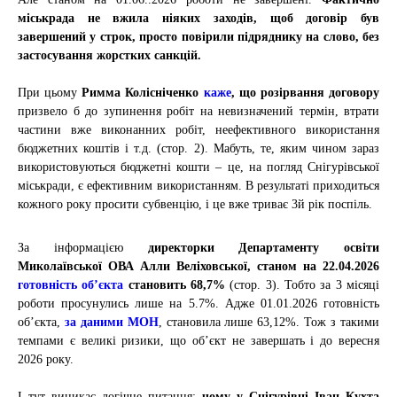
міськрада не вжила ніяких заходів, щоб договір був
завершений у строк, просто повірили підряднику на слово, без
застосування жорстких санкцій.
При цьому
Римма Колісніченко
каже
, що розірвання договору
призвело б до зупинення робіт на невизначений термін, втрати
частини вже виконанних робіт, неефективного використання
бюджетних коштів і т.д. (стор. 2). Мабуть, те, яким чином зараз
використовуються бюджетні кошти – це, на погляд Снігурівської
міськради, є ефективним використанням. В результаті приходиться
кожного року просити субвенцію, і це вже триває 3й рік поспіль.
За інформацією
директорки Департаменту освіти
Миколаївської ОВА Алли Веліховської, станом на 22.04.2026
готовність об’єкта
становить 68,7%
(стор. 3).
Тобто за 3 місяці
роботи просунулись лише на 5.7%.
Адже 01.01.2026 готовність
об’єкта,
за даними МОН
, становила лише 63,12%.
Тож з такими
темпами є великі ризики, що об’єкт не завершать і до вересня
2026 року.
І тут виникає логічне питання:
чому у
Снігурівці Іван Кухта