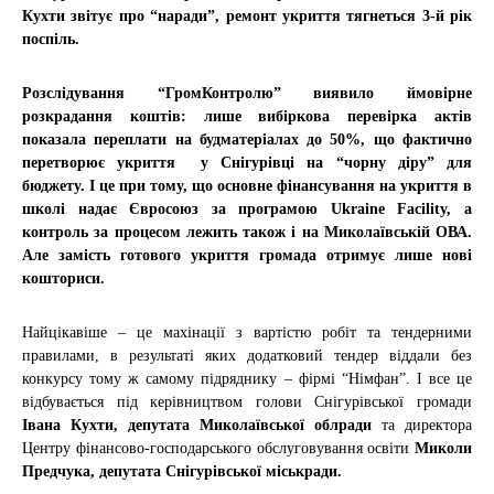
Кухти звітує про “наради”, ремонт укриття тягнеться 3-й рік
поспіль.
Розслідування “ГромКонтролю” виявило ймовірне
розкрадання коштів: лише вибіркова перевірка актів
показала переплати на будматеріалах до 50%, що фактично
перетворює укриття у Снігурівці на “чорну діру” для
бюджету. І це при тому, що основне фінансування на укриття в
школі надає Євросоюз за програмою Ukraine Facility, а
контроль за процесом лежить також і на Миколаївській ОВА.
Але замість готового укриття громада отримує лише нові
кошториси.
Найцікавіше – це махінації з вартістю робіт та тендерними
правилами, в результаті яких додатковий тендер віддали без
конкурсу тому ж самому підряднику – фірмі “Німфан”.
І все це
відбувається під керівництвом голови Снігурівської громади
Івана Кухти, депутата Миколаївської облради
та директора
Центру фінансово-господарського обслуговування освіти
Миколи
Предчука, депутата Снігурівської міськради.