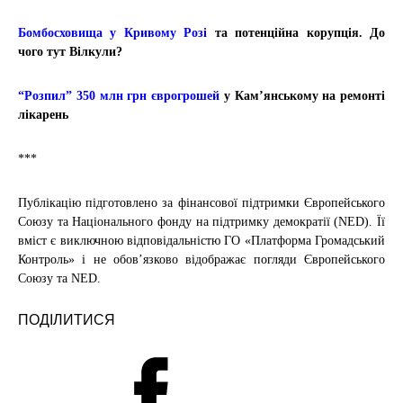
Бомбосховища у Кривому Розі
та потенційна корупція. До
чого тут Вілкули?
“Розпил” 350 млн грн єврогрошей
у Кам’янському на ремонті
лікарень
***
Публікацію підготовлено за фінансової підтримки Європейського
Союзу та Національного фонду на підтримку демократії (NED). Її
вміст є виключною відповідальністю ГО «Платформа Громадський
Контроль» і не обовʼязково відображає погляди Європейського
Союзу та NED.
ПОДІЛИТИСЯ