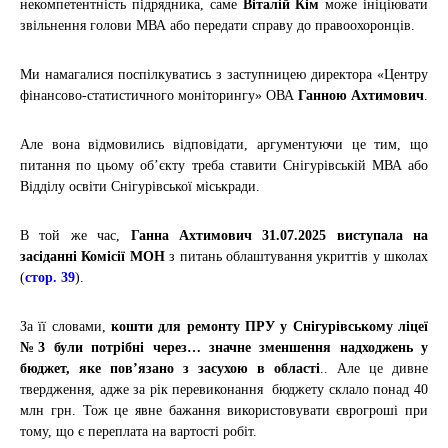
некомпетентність підрядника, саме
Віталій Кім
може ініціювати
звільнення голови МВА або передати справу до правоохоронців.
Ми намагалися поспілкуватись з заступницею директора «Центру
фінансово-статистичного моніторингу» ОВА
Ганною Ахтимович
.
Але вона відмовились відповідати, аргументуючи це тим, що
питання по цьому об’єкту треба ставити Снігурівській МВА або
Відділу освіти Снігурівської міськради.
В той же час,
Ганна Ахтимович
31.07.2025 виступала на
засіданні Комісії МОН
з питань облаштування укриттів у школах
(
стор. 39
).
За її словами,
кошти для ремонту ПРУ у Снігурівському ліцеї
№3 були потрібні через… значне зменшення надходжень у
бюджет, яке пов’язано з засухою в області
.. Але це дивне
твердження, адже за рік перевиконання бюджету склало понад 40
млн грн. Тож це явне бажання використовувати єврогроші при
тому, що є переплата на вартості робіт.