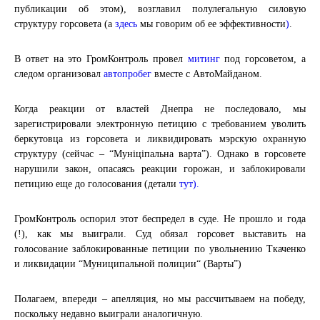
публикации об этом), возглавил полулегальную силовую
структуру горсовета (а
здесь
мы говорим об ее эффективности
)
.
В ответ на это ГромКонтроль провел
митинг
под горсоветом, а
следом организовал
автопробег
вместе с АвтоМайданом.
Когда реакции от властей Днепра не последовало, мы
зарегистрировали электронную петицию с требованием уволить
беркутовца из горсовета и ликвидировать мэрскую охранную
структуру (сейчас – “Муніціпальна варта”). Однако в горсовете
нарушили закон, опасаясь реакции горожан, и заблокировали
петицию еще до голосования (детали
тут
).
ГромКонтроль оспорил этот беспредел в суде. Не прошло и года
(!), как мы выиграли. Суд обязал горсовет выставить на
голосование заблокированные петиции по увольнению Ткаченко
и ликвидации “Муниципальной полиции“ (Варты”)
Полагаем, впереди – апелляция, но мы рассчитываем на победу,
поскольку недавно выиграли аналогичную.