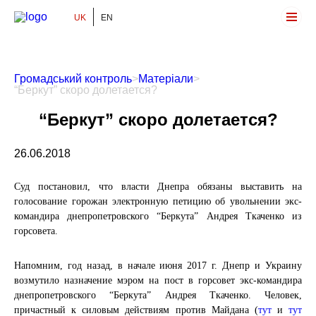
UK
EN
Громадський Контроль
Громадський контроль
>
Матеріали
>
“Беркут” скоро долетается?
“Беркут” скоро долетается?
26.06.2018
Суд постановил, что власти Днепра обязаны выставить на
голосование горожан электронную петицию об увольнении экс-
командира днепропетровского “Беркута” Андрея Ткаченко из
горсовета.
Напомним, год назад, в начале июня 2017 г. Днепр и Украину
возмутило назначение мэром на пост в горсовет экс-командира
днепропетровского “Беркута” Андрея Ткаченко. Человек,
причастный к силовым действиям против Майдана (
тут
и
тут