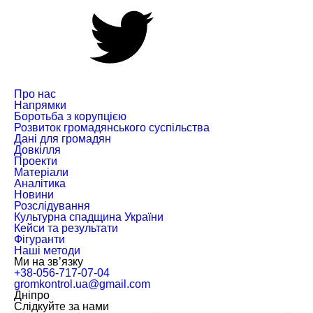
Про нас
Напрямки
Боротьба з корупцією
Розвиток громадянського суспільства
Дані для громадян
Довкілля
Проекти
Матеріали
Аналітика
Новини
Розслідування
Культурна спадщина України
Кейси та результати
Фігуранти
Наші методи
Ми на зв’язку
+38-056-717-07-04
gromkontrol.ua@gmail.com
Дніпро
Слiдкуйте за нами